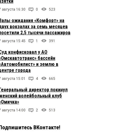
взятки
7 августа 16:30
0
523
Залы ожидания «Комфорт» на
двух вокзалах за семь месяцев
посетили 2,5 тысячи пассажиров
7 августа 15:45
1
391
Суд конфисковал у АО
«Омскавтотранс» бассейн
«Автомобилист» и землю в
центре города
7 августа 15:01
4
665
Генеральный директор покинул
женский волейбольный клуб
«Омичка»
7 августа 14:00
2
513
Подпишитесь ВКонтакте!