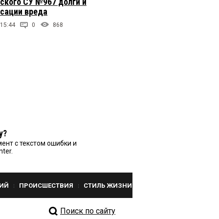
ского СУ №967 долги и
сации вреда
 15:44
0
868
у?
ент с текстом ошибки и
nter.
ИЙ
ПРОИСШЕСТВИЯ
СТИЛЬ ЖИЗНИ
Поиск по сайту