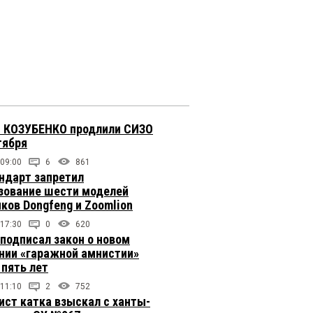
 КОЗУБЕНКО продлили СИЗО
тября
 09:00
6
861
ндарт запретил
зование шести моделей
иков Dongfeng и Zoomlion
 17:30
0
620
подписал закон о новом
нии «гаражной амнистии»
 пять лет
 11:10
2
752
ст катка взыскал с ханты-