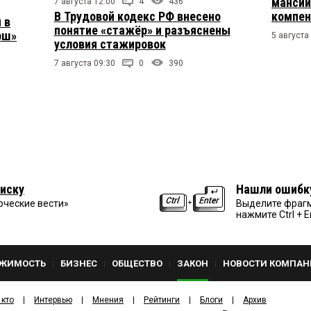
мансий
7 августа 12:00
4
436
В Трудовой кодекс РФ внесено
компен
 в
понятие «стажёр» и разъяснены
рш»
5 августа
условия стажировок
7 августа 09:30
0
390
иску
Нашли ошибк
рческие вести»
Выделите фрагм
нажмите Ctrl + E
ЖИМОСТЬ
БИЗНЕС
ОБЩЕСТВО
ЗАКОН
НОВОСТИ КОМПАН
 кто
Интервью
Мнения
Рейтинги
Блоги
Архив