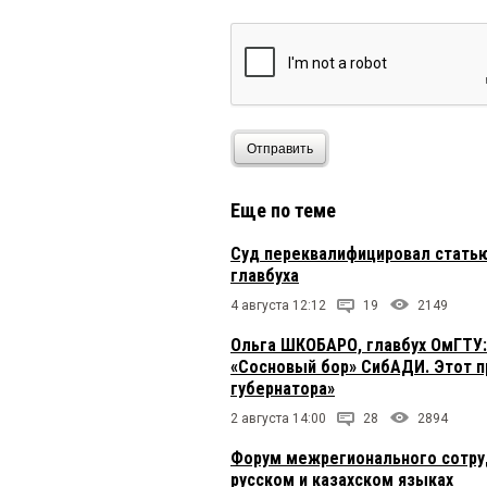
Отправить
Еще по теме
Суд переквалифицировал статью
главбуха
4 августа 12:12
19
2149
Ольга ШКОБАРО, главбух ОмГТУ:
«Сосновый бор» СибАДИ. Этот п
губернатора»
2 августа 14:00
28
2894
Форум межрегионального сотруд
русском и казахском языках