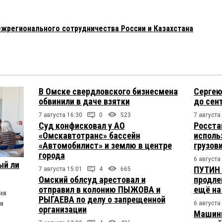
ежрегионального сотрудничества России и Казахстана
В Омске свердловского бизнесмена
Сергею
обвинили в даче взятки
до сен
7 августа 16:30
0
523
7 августа
Суд конфисковал у АО
Росста
«Омскавтотранс» бассейн
исполь
«Автомобилист» и землю в центре
грузов
города
6 августа
ый ли
ПУТИН 
7 августа 15:01
4
665
Омский облсуд арестовал и
продле
отправил в колонию ПЫЖОВА и
ещё на
ия
РЫГАЕВА по делу о запрещенной
я
6 августа
организации
Машини