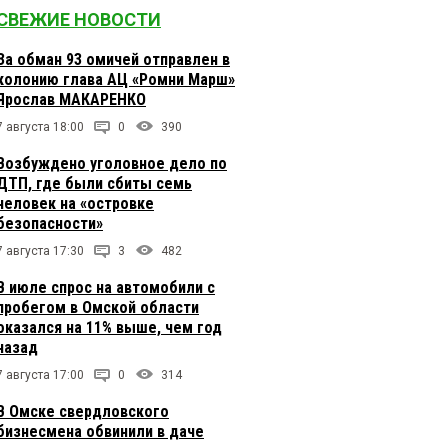
СВЕЖИЕ НОВОСТИ
За обман 93 омичей отправлен в
колонию глава АЦ «Ромни Марш»
Ярослав МАКАРЕНКО
7 августа 18:00
0
390
Возбуждено уголовное дело по
ДТП, где были сбиты семь
человек на «островке
безопасности»
7 августа 17:30
3
482
В июле спрос на автомобили с
пробегом в Омской области
оказался на 11% выше, чем год
назад
7 августа 17:00
0
314
В Омске свердловского
бизнесмена обвинили в даче