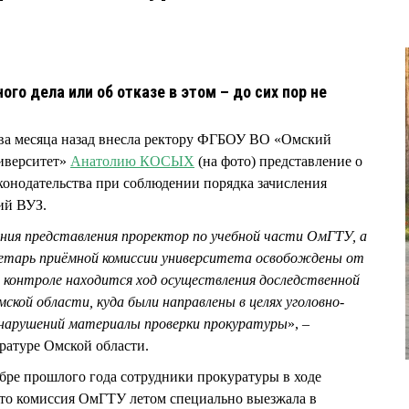
го дела или об отказе в этом – до сих пор не
два месяца назад внесла ректору ФГБОУ ВО «Омский
иверситет»
Анатолию КОСЫХ
(на фото) представление о
конодательства при соблюдении порядка зачисления
ий ВУЗ.
ия представления проректор по учебной части ОмГТУ, а
тарь приёмной комиссии университета освобождены от
контроле находится ход осуществления доследственной
ской области, куда были направлены в целях уголовно-
 нарушений материалы проверки прокуратуры
», –
уратуре Омской области.
ябре прошлого года сотрудники прокуратуры в ходе
что комиссия ОмГТУ летом специально выезжала в