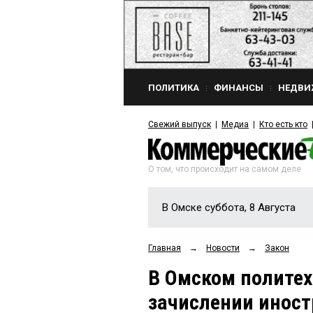
ПОЛИТИКА
ФИНАНСЫ
НЕДВИ
Свежий выпуск
Медиа
Кто есть кто
О том, что происходит на самом деле
В Омске суббота, 8 Августа
Главная
→
Новости
→
Закон
В Омском политех
зачислении иност