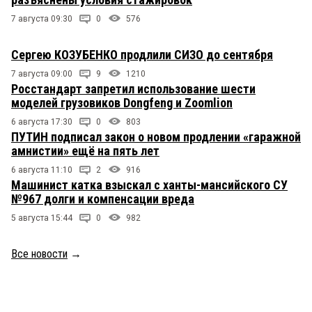
7 августа 09:30
0
576
Сергею КОЗУБЕНКО продлили СИЗО до сентября
7 августа 09:00
9
1210
Росстандарт запретил использование шести
моделей грузовиков Dongfeng и Zoomlion
6 августа 17:30
0
803
ПУТИН подписал закон о новом продлении «гаражной
амнистии» ещё на пять лет
6 августа 11:10
2
916
Машинист катка взыскал с ханты-мансийского СУ
№967 долги и компенсации вреда
5 августа 15:44
0
982
Все новости
→