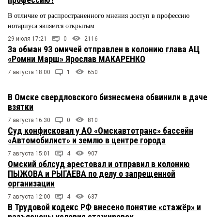
В отличие от распространенного мнения доступ в профессию
нотариуса является открытым
29 июля 17:21
0
2116
За обман 93 омичей отправлен в колонию глава АЦ
«Ромни Марш» Ярослав МАКАРЕНКО
7 августа 18:00
1
650
В Омске свердловского бизнесмена обвинили в даче
взятки
7 августа 16:30
0
810
Суд конфисковал у АО «Омскавтотранс» бассейн
«Автомобилист» и землю в центре города
7 августа 15:01
4
907
Омский облсуд арестовал и отправил в колонию
ПЫЖОВА и РЫГАЕВА по делу о запрещенной
организации
7 августа 12:00
4
637
В Трудовой кодекс РФ внесено понятие «стажёр» и
разъяснены условия стажировок