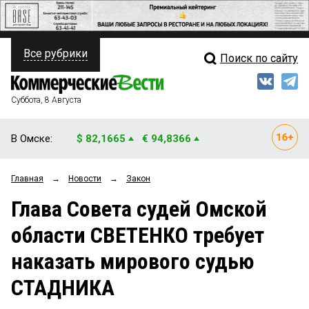
Все рубрики
Поиск по сайту
ПОЛИТИКА
Свежий выпуск
Медиа
ФИНАНСЫ
Суббота, 8 Августа
Кто есть кто
НЕДВИЖИМОСТЬ
В Омске:
$ 82,1665
€ 94,8366
Интервью
БИЗНЕС
Главная
→
Новости
→
Закон
Мнения
ОБЩЕСТВО
Глава Совета судей Омской
Рейтинги
ЗАКОН
области СВЕТЕНКО требует
Блоги
НОВОСТИ КОМПАНИЙ
наказать мирового судью
Архив
ПРОИСШЕСТВИЯ
СТАДНИКА