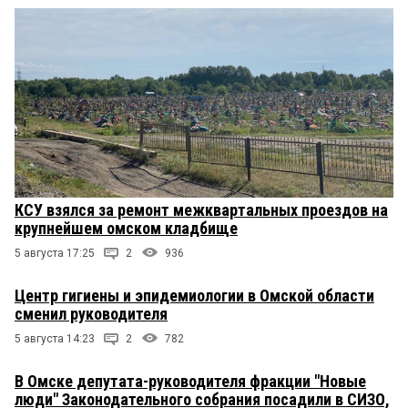
КСУ взялся за ремонт межквартальных проездов на
крупнейшем омском кладбище
5 августа 17:25
2
936
Центр гигиены и эпидемиологии в Омской области
сменил руководителя
5 августа 14:23
2
782
В Омске депутата-руководителя фракции "Новые
люди" Законодательного собрания посадили в СИЗО,