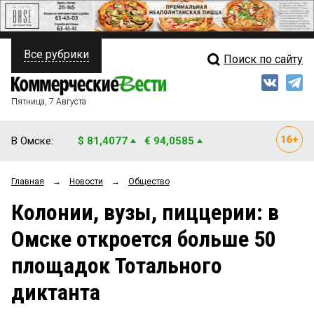
Все рубрики
Поиск по сайту
ПОЛИТИКА
Свежий выпуск
Медиа
ФИНАНСЫ
Пятница, 7 Августа
Кто есть кто
НЕДВИЖИМОСТЬ
В Омске:
$ 81,4077
€ 94,0585
Интервью
БИЗНЕС
Главная
→
Новости
→
Общество
Мнения
ОБЩЕСТВО
Колонии, вузы, пиццерии: в
Рейтинги
ЗАКОН
Омске откроется больше 50
Блоги
НОВОСТИ КОМПАНИЙ
площадок Тотального
Архив
ПРОИСШЕСТВИЯ
диктанта