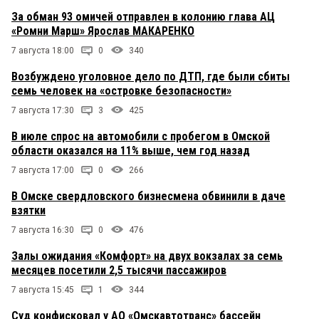
За обман 93 омичей отправлен в колонию глава АЦ
«Ромни Марш» Ярослав МАКАРЕНКО
7 августа 18:00
0
340
Возбуждено уголовное дело по ДТП, где были сбиты
семь человек на «островке безопасности»
7 августа 17:30
3
425
В июле спрос на автомобили с пробегом в Омской
области оказался на 11% выше, чем год назад
7 августа 17:00
0
266
В Омске свердловского бизнесмена обвинили в даче
взятки
7 августа 16:30
0
476
Залы ожидания «Комфорт» на двух вокзалах за семь
месяцев посетили 2,5 тысячи пассажиров
7 августа 15:45
1
344
Суд конфисковал у АО «Омскавтотранс» бассейн