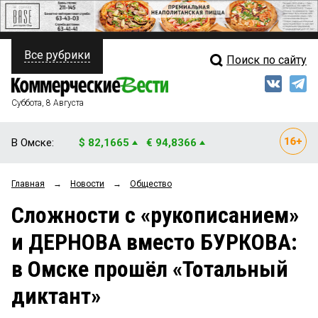
Все рубрики
Поиск по сайту
ПОЛИТИКА
Свежий выпуск
Медиа
ФИНАНСЫ
Суббота, 8 Августа
Кто есть кто
НЕДВИЖИМОСТЬ
В Омске:
$ 82,1665
€ 94,8366
Интервью
БИЗНЕС
Главная
→
Новости
→
Общество
Мнения
ОБЩЕСТВО
Сложности с «рукописанием»
Рейтинги
ЗАКОН
и ДЕРНОВА вместо БУРКОВА:
Блоги
НОВОСТИ КОМПАНИЙ
в Омске прошёл «Тотальный
Архив
ПРОИСШЕСТВИЯ
диктант»