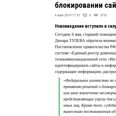
блокировании са
6 мая 2019 17:31
0
3731
Нововведение вступило в силу
Сегодня, 6 мая, старший помощн
Динара ТУЛЕВА обратила внимани
Постановление правительства Р
системе «Единый реестр доменных
телекоммуникационной сети «Инт
идентифицировать сайты в инфо
содержащие информацию, распрос
«
Федеральное агентство по 
принятию решений о блокиров
или иное вовлечение несовер
представляющих угрозу для их
иных лиц. Кроме того, суде
вынесению постановления об