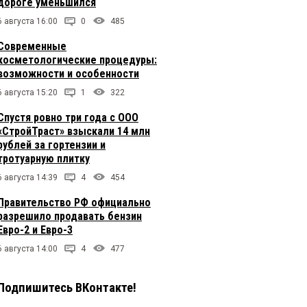
дороге уменьшился
6 августа 16:00
0
485
Современные
косметологические процедуры:
возможности и особенности
6 августа 15:20
1
322
Спустя ровно три года с ООО
«СтройТраст» взыскали 14 млн
рублей за гортензии и
тротуарную плитку
6 августа 14:39
4
454
Правительство РФ официально
разрешило продавать бензин
Евро-2 и Евро-3
6 августа 14:00
4
477
Подпишитесь ВКонтакте!