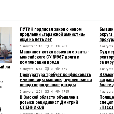
ПУТИН подписал закон о новом
Бывший
продлении «гаражной амнистии»
округа
ещё на пять лет
прокур
6 августа 11:10
2
432
4 августа
Машинист катка взыскал с ханты-
Суд пе
мансийского СУ №967 долги и
ректор
компенсации вреда
за нар
ый ли
5 августа 15:44
0
659
4 августа
Прокуратура требует конфисковать
В Омск
у чиновницы машины, купленные на
загран
ия
неподтвержденные доходы
более 
я
5 августа 12:01
4
1765
4 августа
В Омской области объявлен в
Полице
розыск рецидивист Дмитрий
спецоп
ОЛЕННИКОВ
«Пасса
й