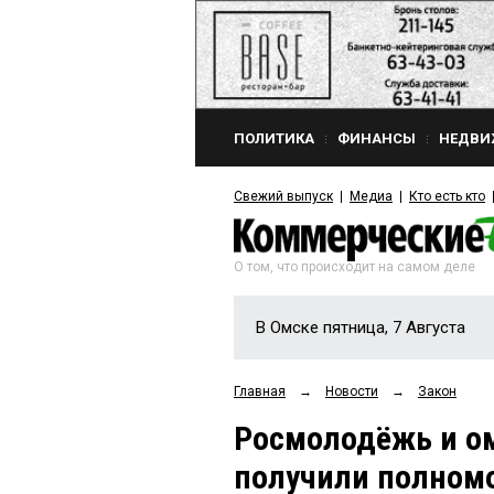
ПОЛИТИКА
ФИНАНСЫ
НЕДВИ
Свежий выпуск
Медиа
Кто есть кто
О том, что происходит на самом деле
В Омске пятница, 7 Августа
Главная
→
Новости
→
Закон
Росмолодёжь и о
получили полномо