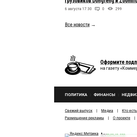
грузовиков Dongfeng и Zoomli
6 августа 17:30
0
299
Все новости
→
Оформите подп
на газету «Комме
ПОЛИТИКА
ФИНАНСЫ
НЕДВИ
Свежий выпуск
Медиа
Кто есть
Размещение рекламы
О проекте
kv
news.ru