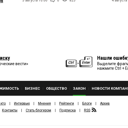
on
5 августа 10:00
0
825
4 августа
иску
Нашли ошибк
рческие вести»
Выделите фрагм
нажмите Ctrl + E
ЖИМОСТЬ
БИЗНЕС
ОБЩЕСТВО
ЗАКОН
НОВОСТИ КОМПАН
 кто
Интервью
Мнения
Рейтинги
Блоги
Архив
Контакты
Стать блогером
Подписка
RSS