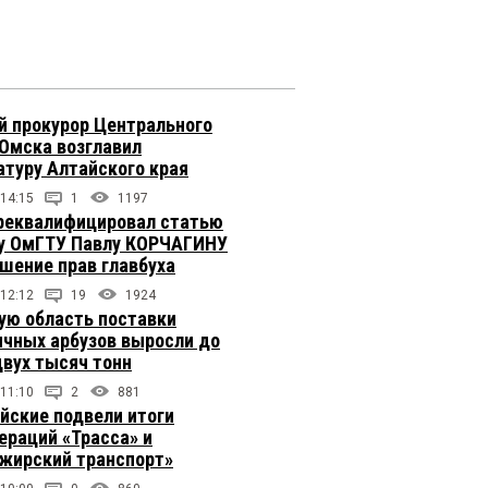
 прокурор Центрального
 Омска возглавил
атуру Алтайского края
 14:15
1
1197
реквалифицировал статью
у ОмГТУ Павлу КОРЧАГИНУ
ушение прав главбуха
 12:12
19
1924
ую область поставки
ичных арбузов выросли до
двух тысяч тонн
 11:10
2
881
йские подвели итоги
ераций «Трасса» и
жирский транспорт»