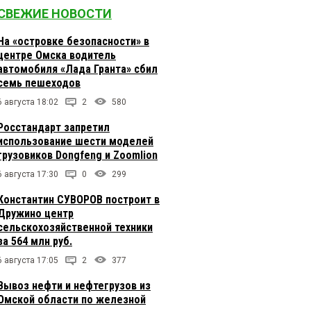
СВЕЖИЕ НОВОСТИ
На «островке безопасности» в
центре Омска водитель
автомобиля «Лада Гранта» сбил
семь пешеходов
6 августа 18:02
2
580
Росстандарт запретил
использование шести моделей
грузовиков Dongfeng и Zoomlion
6 августа 17:30
0
299
Константин СУВОРОВ построит в
Дружино центр
сельскохозяйственной техники
за 564 млн руб.
6 августа 17:05
2
377
Вывоз нефти и нефтегрузов из
Омской области по железной