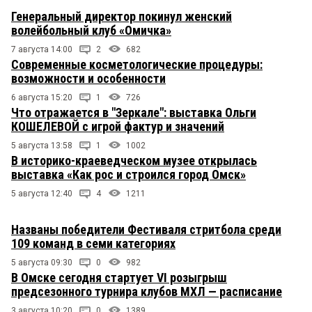
Генеральный директор покинул женский
волейбольный клуб «Омичка»
7 августа 14:00
2
682
Современные косметологические процедуры:
возможности и особенности
6 августа 15:20
1
726
Что отражается в "Зеркале": выставка Ольги
КОШЕЛЕВОЙ с игрой фактур и значений
5 августа 13:58
1
1002
В историко-краеведческом музее открылась
выставка «Как рос и строился город Омск»
5 августа 12:40
4
1211
Названы победители Фестиваля стритбола среди
109 команд в семи категориях
5 августа 09:30
0
982
В Омске сегодня стартует VI розыгрыш
предсезонного турнира клубов МХЛ — расписание
3 августа 10:20
0
1389