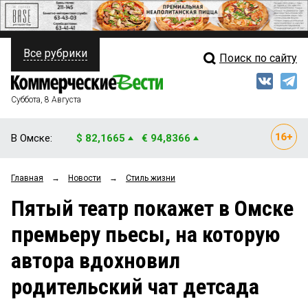
Все рубрики
Поиск по сайту
ПОЛИТИКА
Свежий выпуск
Медиа
ФИНАНСЫ
Суббота, 8 Августа
Кто есть кто
НЕДВИЖИМОСТЬ
В Омске:
$ 82,1665
€ 94,8366
Интервью
БИЗНЕС
Главная
→
Новости
→
Стиль жизни
Мнения
ОБЩЕСТВО
Пятый театр покажет в Омске
Рейтинги
ЗАКОН
премьеру пьесы, на которую
Блоги
НОВОСТИ КОМПАНИЙ
автора вдохновил
Архив
ПРОИСШЕСТВИЯ
родительский чат детсада
СТИЛЬ ЖИЗНИ