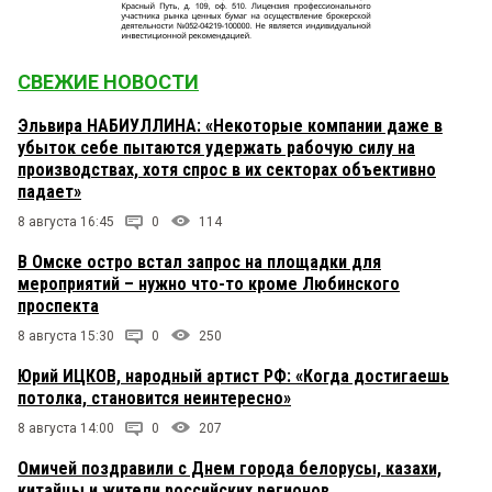
СВЕЖИЕ НОВОСТИ
Эльвира НАБИУЛЛИНА: «Некоторые компании даже в
убыток себе пытаются удержать рабочую силу на
производствах, хотя спрос в их секторах объективно
падает»
8 августа 16:45
0
114
В Омске остро встал запрос на площадки для
мероприятий – нужно что-то кроме Любинского
проспекта
8 августа 15:30
0
250
Юрий ИЦКОВ, народный артист РФ: «Когда достигаешь
потолка, становится неинтересно»
8 августа 14:00
0
207
Омичей поздравили с Днем города белорусы, казахи,
китайцы и жители российских регионов