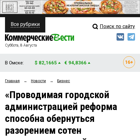
Все рубрики
Поиск по сайту
ПОЛИТИКА
Свежий выпуск
Медиа
ФИНАНСЫ
Суббота, 8 Августа
Кто есть кто
НЕДВИЖИМОСТЬ
В Омске:
$ 82,1665
€ 94,8366
Интервью
БИЗНЕС
Главная
→
Новости
→
Бизнес
Мнения
ОБЩЕСТВО
«Проводимая городской
Рейтинги
ЗАКОН
администрацией реформа
Блоги
НОВОСТИ КОМПАНИЙ
способна обернуться
Архив
ПРОИСШЕСТВИЯ
разорением сотен