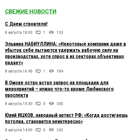
СВЕЖИЕ НОВОСТИ
С Днем строителя!
8 августа 18:00
1
133
Эльвира НАБИУЛЛИНА: «Некоторые компании даже в
убыток себе пытаются удержать рабочую силу на
производствах, хотя спрос в их секторах объективно
падает»
8 августа 16:45
1
184
В Омске остро встал запрос на площадки для
мероприятий – нужно что-то кроме Любинского
проспекта
8 августа 15:30
0
345
Юрий ИЦКОВ, народный артист РФ: «Когда достигаешь
потолка, становится неинтересно»
8 августа 14:00
0
242