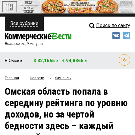
Все рубрики
Поиск по сайту
ПОЛИТИКА
Свежий выпуск
Медиа
ФИНАНСЫ
Воскресенье, 9 Августа
Кто есть кто
НЕДВИЖИМОСТЬ
В Омске:
$ 82,1665
€ 94,8366
Интервью
БИЗНЕС
Главная
→
Новости
→
Финансы
Мнения
ОБЩЕСТВО
Омская область попала в
Рейтинги
ЗАКОН
середину рейтинга по уровню
Блоги
НОВОСТИ КОМПАНИЙ
доходов, но за чертой
Архив
ПРОИСШЕСТВИЯ
бедности здесь – каждый