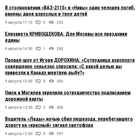
В столкновении «ВАЗ-2115» и «Нивы» один человек погиб,
ранены двое взрослых и трое детей
9 августа 17:15
0
233
Елизавета КРИВОЩЕКОВА: Для Москвы все праздники
едины
9 августа 16:30
1
243
Провал-шоу от Игоря ДОРОХИНА: «Сотрудница аэропорта
совершенно серьезно спросила: «С какой целью вы
привезли в Канаду мертвую рыбу?»
9 августа 15:00
0
356
Омск и Могилев укрепили сотрудничество подписанием
дорожной карты
9 августа 13:30
2
308
Водитель «Лады» ночью сбил пешехода, перебегавшего
дорогу на «красный» сигнал светофора
9 августа 12:00
0
297