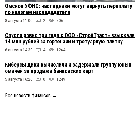
Омское УФНС: наследники могут вернуть переплату
по налогам наследодателя
8 августа 11:00
2
706
Спустя ровно три года с ООО «СтройТраст» взыскали
14 млн рублей за гортензии и тротуарную плитку
6 августа 14:39
4
1264
Киберсыщики вычислили и задержали группу юных
омичей за продажи банковских карт
5 августа 16:26
0
1249
Все новости финансов
→