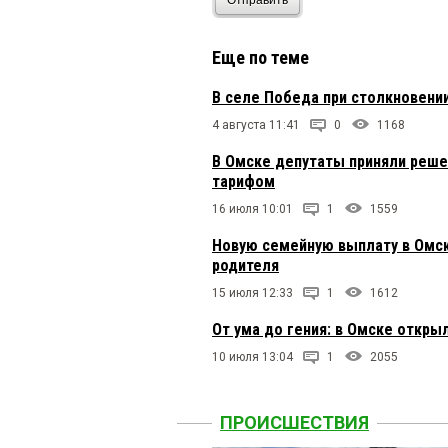
Отправить
Еще по теме
В селе Победа при столкновени
4 августа 11:41
0
1168
В Омске депутаты приняли реше
тарифом
16 июля 10:01
1
1559
Новую семейную выплату в Омск
родителя
15 июля 12:33
1
1612
От ума до гения: в Омске откры
10 июля 13:04
1
2055
ПРОИСШЕСТВИЯ