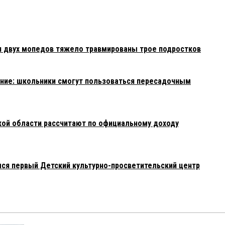
и двух мопедов тяжело травмированы трое подростков
ние: школьники смогут пользоваться пересадочным
ой области рассчитают по официальному доходу
лся первый Детский культурно-просветительский центр