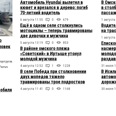
Автомобиль Hyundai вылетел в
В Омск
кювет и врезался в дерево: погиб
в столб
70-летний водитель
пасса
6 августа 11:55
0
679
1 августа
Ещё в одном селе столкнулись
Водите
мотоциклы – теперь травмированы
на тра
две девочки и мужчина
1 августа
о
Еписко
5 августа 13:19
0
853
ловек
В районе омского пляжа
насмер
«Советский» в Иртыше утонул
молодо
молодой мужчина
раздав
ецотдела
4 августа 12:52
1
1228
31 июля 1
Vnews
В селе Победа при столкновении
В Исил
двух мопедов тяжело
автомо
травмированы трое подростков
дорожн
4 августа 11:41
0
1168
30 июля 1
мобиля