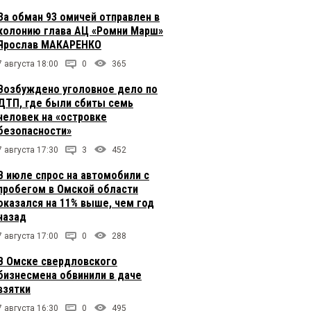
За обман 93 омичей отправлен в
колонию глава АЦ «Ромни Марш»
Ярослав МАКАРЕНКО
7 августа 18:00
0
365
Возбуждено уголовное дело по
ДТП, где были сбиты семь
человек на «островке
безопасности»
7 августа 17:30
3
452
В июле спрос на автомобили с
пробегом в Омской области
оказался на 11% выше, чем год
назад
7 августа 17:00
0
288
В Омске свердловского
бизнесмена обвинили в даче
взятки
7 августа 16:30
0
495