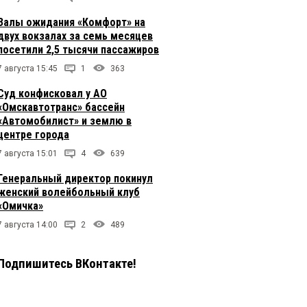
Залы ожидания «Комфорт» на
двух вокзалах за семь месяцев
посетили 2,5 тысячи пассажиров
7 августа 15:45
1
363
Суд конфисковал у АО
«Омскавтотранс» бассейн
«Автомобилист» и землю в
центре города
7 августа 15:01
4
639
Генеральный директор покинул
женский волейбольный клуб
«Омичка»
7 августа 14:00
2
489
Подпишитесь ВКонтакте!