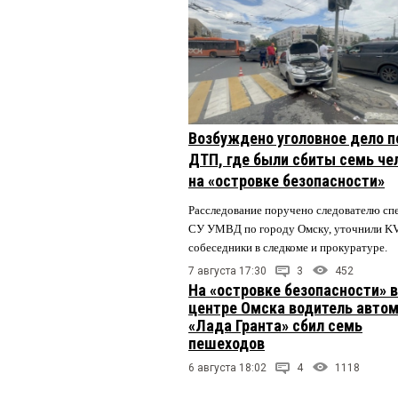
Возбуждено уголовное дело п
ДТП, где были сбиты семь че
на «островке безопасности»
Расследование поручено следователю сп
СУ УМВД по городу Омску, уточнили K
собеседники в следкоме и прокуратуре.
7 августа 17:30
3
452
На «островке безопасности» в
центре Омска водитель авто
«Лада Гранта» сбил семь
пешеходов
6 августа 18:02
4
1118