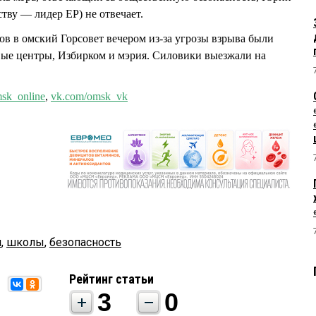
у — лидер ЕР) не отвечает.
в в омский Горсовет вечером из-за угрозы взрыва были
вые центры, Избирком и мэрия. Силовики выезжали на
sk_online
,
vk.com/omsk_vk
м
,
школы
,
безопасность
Рейтинг статьи
3
0