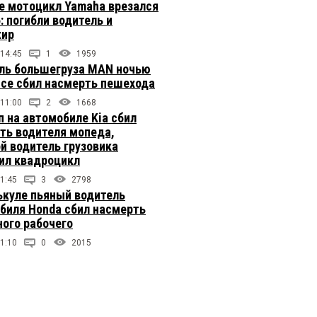
е мотоцикл Yamaha врезался
: погибли водитель и
жир
 14:45
1
1959
ль большегруза MAN ночью
ссе сбил насмерть пешехода
 11:00
2
1668
п на автомобиле Kia сбил
ть водителя мопеда,
й водитель грузовика
ил квадроцикл
1:45
3
2798
ькуле пьяный водитель
биля Honda сбил насмерть
ого рабочего
1:10
0
2015