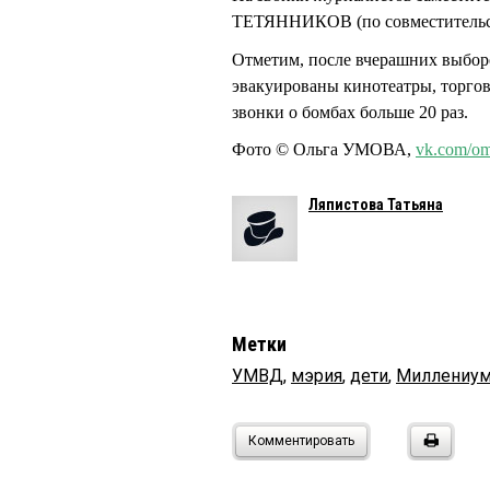
ТЕТЯННИКОВ (по совместительств
Отметим, после вчерашних выборо
эвакуированы кинотеатры, торго
звонки о бомбах больше 20 раз.
Фото © Ольга УМОВА,
vk.com/om
Ляпистова Татьяна
Метки
УМВД
,
мэрия
,
дети
,
Миллениу
Комментировать