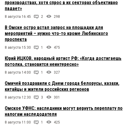
производствах, хотя спрос в их секторах объективно
падает»
8 августа 16:45
2
298
В Омске остро встал запрос на площадки для
мероприятий – нужно что-то кроме Любинского
проспекта
8 августа 15:30
1
475
Юрий ИЦКОВ, народный артист РФ: «Когда достигаешь
потолка, становится неинтересно»
8 августа 14:00
1
327
Омичей поздравили с Днем города белорусы, казахи,
китайцы и жители российских регионов
8 августа 12:30
3
301
Омское УФНС: наследники могут вернуть переплату по
налогам наследодателя
8 августа 11:00
1
425