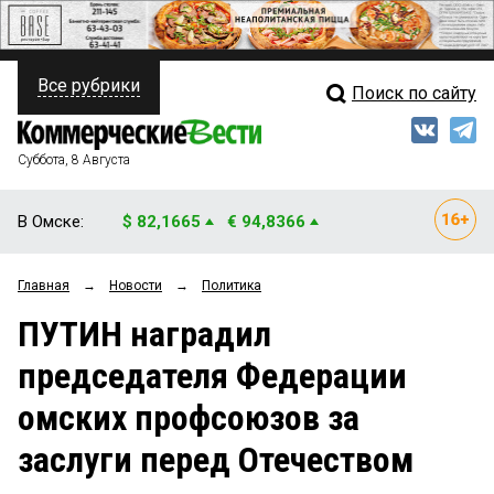
Все рубрики
Поиск по сайту
ПОЛИТИКА
Свежий выпуск
Медиа
ФИНАНСЫ
Суббота, 8 Августа
Кто есть кто
НЕДВИЖИМОСТЬ
В Омске:
$ 82,1665
€ 94,8366
Интервью
БИЗНЕС
Главная
→
Новости
→
Политика
Мнения
ОБЩЕСТВО
ПУТИН наградил
Рейтинги
ЗАКОН
председателя Федерации
Блоги
НОВОСТИ КОМПАНИЙ
омских профсоюзов за
Архив
ПРОИСШЕСТВИЯ
заслуги перед Отечеством