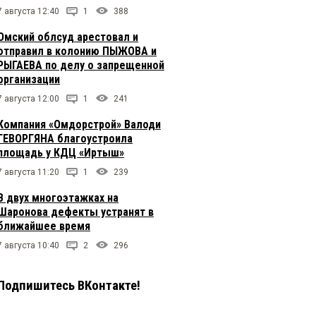
7 августа 12:40
1
388
Омский облсуд арестовал и
отправил в колонию ПЫЖОВА и
РЫГАЕВА по делу о запрещенной
организации
7 августа 12:00
1
241
Компания «Омдорстрой» Валоди
ГЕВОРГЯНА благоустроила
площадь у КДЦ «Иртыш»
7 августа 11:20
1
239
В двух многоэтажках на
Шаронова дефекты устранят в
ближайшее время
7 августа 10:40
2
296
Подпишитесь ВКонтакте!