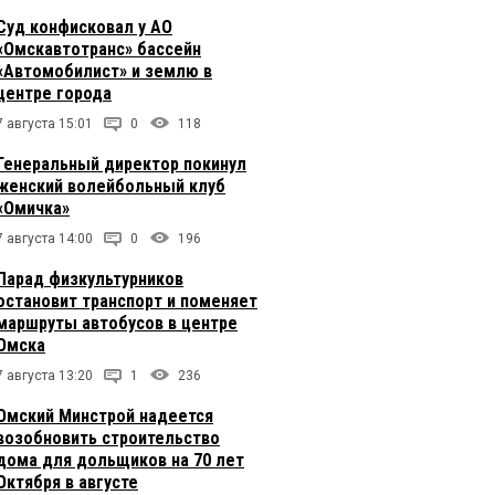
Суд конфисковал у АО
«Омскавтотранс» бассейн
«Автомобилист» и землю в
центре города
7 августа 15:01
0
118
Генеральный директор покинул
женский волейбольный клуб
«Омичка»
7 августа 14:00
0
196
Парад физкультурников
остановит транспорт и поменяет
маршруты автобусов в центре
Омска
7 августа 13:20
1
236
Омский Минстрой надеется
возобновить строительство
дома для дольщиков на 70 лет
Октября в августе