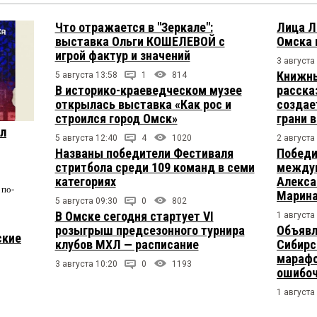
Что отражается в "Зеркале":
Лица Л
выставка Ольги КОШЕЛЕВОЙ с
Омска 
игрой фактур и значений
3 августа
Книжны
5 августа 13:58
1
814
В историко-краеведческом музее
расска
открылась выставка «Как рос и
создае
строился город Омск»
грани 
ул
5 августа 12:40
4
1020
2 августа
Названы победители Фестиваля
Победи
стритбола среди 109 команд в семи
междун
категориях
Алекса
по-
Марина
5 августа 09:30
0
802
В Омске сегодня стартует VI
1 августа
розыгрыш предсезонного турнира
Объявл
ские
клубов МХЛ — расписание
Сибирс
марафо
3 августа 10:20
0
1193
ошибо
1 августа