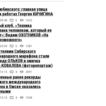
юбинского: главная улица
в работах Георгия КИЧИГИНА
 09:40
5
1632
й клуб. «Техника
зана человеком, который ее
т»: Вадим ОХОТНИКОВ «На
возможного»
 23:00
0
1281
телями Сибирского
ародного марафона стали
ндр ОЛЬКОВ и омичка
 КОВАЛЕВА (фоторепортаж)
 16:15
4
2091
енные ранее рекорды
кого международного
на в Омске оказались
чными
 15:15
4
1938