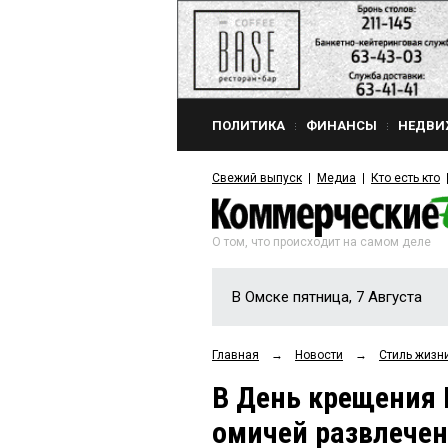
ПОЛИТИКА
ФИНАНСЫ
НЕДВИ
Свежий выпуск
Медиа
Кто есть кто
О том, что происходит на самом деле
В Омске пятница, 7 Августа
Главная
→
Новости
→
Стиль жизн
В День крещения 
омичей развлече