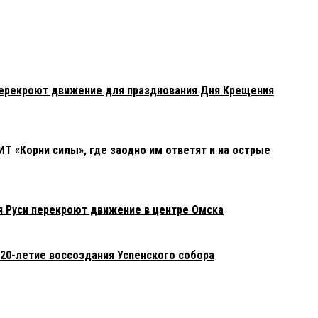
перекроют движение для празднования Дня Крещения
ИТ «Корни силы», где заодно им ответят и на острые
 Руси перекроют движение в центре Омска
20-летие воссоздания Успенского собора