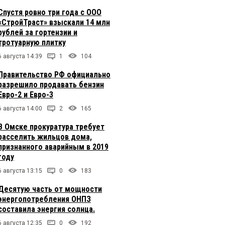
Спустя ровно три года с ООО
«СтройТраст» взыскали 14 млн
рублей за гортензии и
тротуарную плитку
6 августа 14:39
1
104
Правительство РФ официально
разрешило продавать бензин
Евро-2 и Евро-3
6 августа 14:00
2
165
В Омске прокуратура требует
расселить жильцов дома,
признанного аварийным в 2019
году
6 августа 13:15
0
183
Десятую часть от мощности
энергопотребления ОНПЗ
составила энергия солнца.
6 августа 12:35
0
192