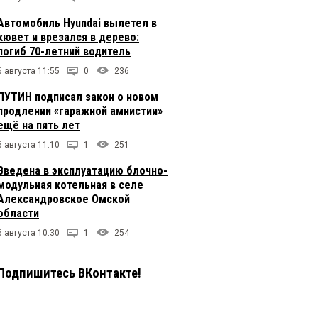
Автомобиль Hyundai вылетел в
кювет и врезался в дерево:
погиб 70-летний водитель
6 августа 11:55
0
236
ПУТИН подписал закон о новом
продлении «гаражной амнистии»
ещё на пять лет
6 августа 11:10
1
251
Введена в эксплуатацию блочно-
модульная котельная в селе
Александровское Омской
области
6 августа 10:30
1
254
Подпишитесь ВКонтакте!