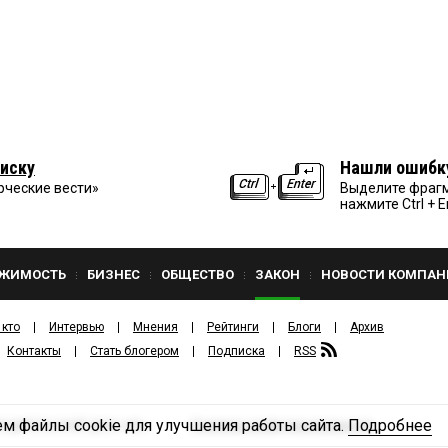
иску
Нашли ошибк
рческие вести»
Выделите фрагм
нажмите Ctrl + E
ЖИМОСТЬ
БИЗНЕС
ОБЩЕСТВО
ЗАКОН
НОВОСТИ КОМПАН
 кто
Интервью
Мнения
Рейтинги
Блоги
Архив
Контакты
Стать блогером
Подписка
RSS
м файлы cookie для улучшения работы сайта.
Подробнее
Политика конфиденциальности
ЗДАТЕЛЬСКИЙ ДОМ «КВ».