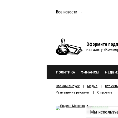
Все новости
→
Оформите подп
на газету «Комме
ПОЛИТИКА
ФИНАНСЫ
НЕДВИ
Свежий выпуск
Медиа
Кто есть
Размещение рекламы
О проекте
kv
news.ru
Мы используе
©
2001—2026
ООО И