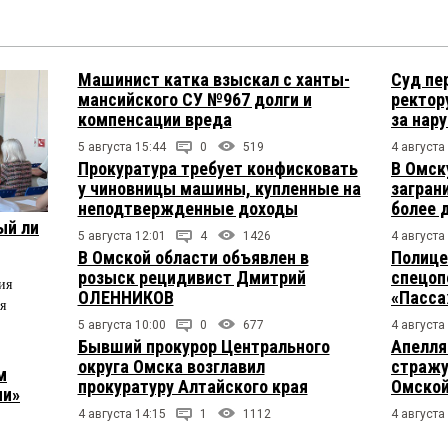
Машинист катка взыскал с ханты-
Суд пе
мансийского СУ №967 долги и
ректор
компенсации вреда
за нар
5 августа 15:44
0
519
4 августа
Прокуратура требует конфисковать
В Омск
у чиновницы машины, купленные на
загран
неподтвержденные доходы
более 
ый ли
5 августа 12:01
4
1426
4 августа
В Омской области объявлен в
Полице
розыск рецидивист Дмитрий
спецоп
ия
ОЛЕННИКОВ
«Пасса
я
5 августа 10:00
0
677
4 августа
Бывший прокурор Центрального
Апелля
округа Омска возглавил
стражу
м
прокуратуру Алтайского края
Омской
ии»
4 августа 14:15
1
1112
4 августа