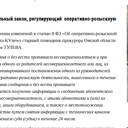
льный закон, регулирующий оперативно-розыскную
ении изменений в статью 8 ФЗ «Об оперативно-розыскной
уста KVnews старший помощник прокурора Омской области
ра ТУЛЕВА.
ния о без вести пропавшем несовершеннолетнем и при
я одного из родителей несовершеннолетнего или лиц, их
отивированного постановления одного из руководителей
еративно-розыскную деятельность, вынесенного в течение
ния сообщения о без вести пропавшем
ается получение информации о соединениях абонентского
несовершеннолетнего, с иными абонентами и (или) их
, иным оборудованием, а также о местоположении
йства путем снятия информации с технических каналов
ением суда (судьи) в течение 24 часов.