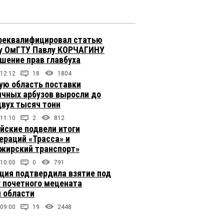
реквалифицировал статью
у ОмГТУ Павлу КОРЧАГИНУ
ушение прав главбуха
 12:12
18
1804
ую область поставки
ичных арбузов выросли до
двух тысяч тонн
 11:10
2
812
йские подвели итоги
ераций «Трасса» и
жирский транспорт»
 10:00
0
791
ция подтвердила взятие под
 почетного мецената
 области
 09:00
19
2448