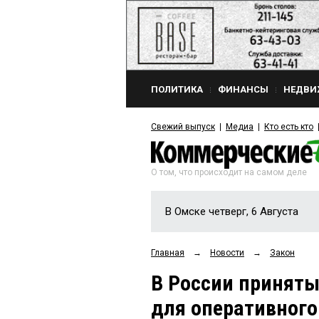
ПОЛИТИКА
ФИНАНСЫ
НЕДВИ
Свежий выпуск
Медиа
Кто есть кто
О том, что происходит на самом деле
В Омске четверг, 6 Августа
Главная
→
Новости
→
Закон
В России приняты
для оперативного