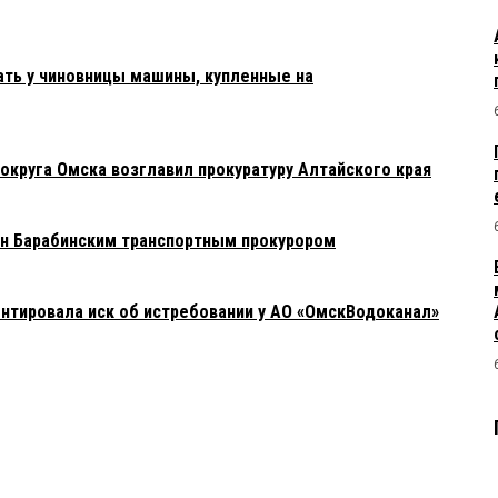
ать у чиновницы машины, купленные на
округа Омска возглавил прокуратуру Алтайского края
н Барабинским транспортным прокурором
ентировала иск об истребовании у АО «ОмскВодоканал»