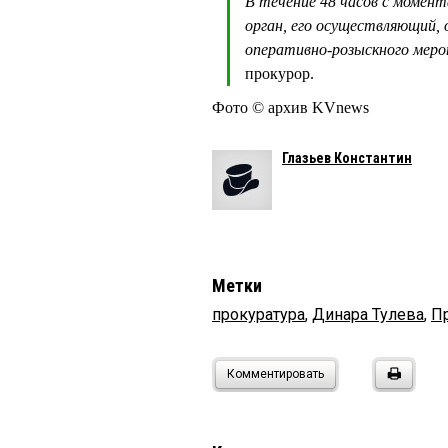
В течение 48 часов с момен
орган, его осуществляющий, 
оперативно-розыскного меро
прокурор.
Фото © архив KVnews
Глазьев Константин
Метки
прокуратура
,
Динара Тулева
,
П
Комментировать