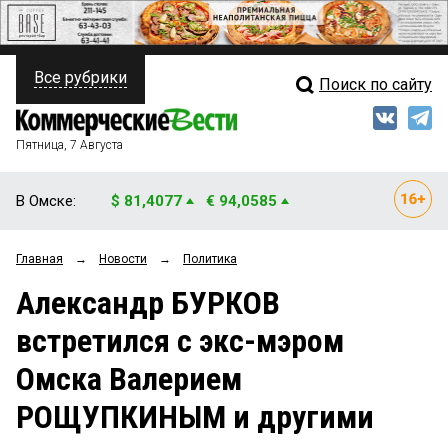
Все рубрики
Поиск по сайту
ПОЛИТИКА
Свежий выпуск
Медиа
ФИНАНСЫ
Пятница, 7 Августа
Кто есть кто
НЕДВИЖИМОСТЬ
В Омске:
$ 81,4077
€ 94,0585
Интервью
БИЗНЕС
Главная
→
Новости
→
Политика
Мнения
ОБЩЕСТВО
Александр БУРКОВ
Рейтинги
ЗАКОН
встретился с экс-мэром
Блоги
НОВОСТИ КОМПАНИЙ
Омска Валерием
Архив
ПРОИСШЕСТВИЯ
РОЩУПКИНЫМ и другими