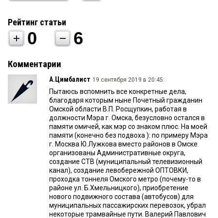
Рейтинг статьи
0
6
Комментарии
А.Цимбалист
19 сентября 2019 в 20:45:
Пытаюсь вспомнить все конкретные дела,
благодаря которым ныне Почетный гражданин
Омской области В.П. Росщупкин, работая в
должности Мэра г. Омска, безусловно остался в
памяти омичей, как мэр со знаком плюс. На моей
памяти (конечно без подвоха ): по примеру Мэра
г. Москва Ю.Лужкова вместо районов в Омске
организованы Административные округа,
создание СТВ (муниципальный телевизионный
канал), создание левобережной ОПТОВКИ,
проходка тоннеля Омского метро (почему-то в
районе ул. Б.Хмельницкого), приобретение
нового подвижного состава (автобусов) для
муниципальных пассажирских перевозок, убрал
некоторые трамвайные пути. Валерий Павлович