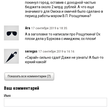
покинул город, оставив с доходной частью
бюджета около 2 млрд. рублей. А что еще
значимого для Омска и омичей было сделано в
период работы мэром В.П. Росщупкина?
Ага
17 сентября 2019 в 18:35:
А в заголовке то написали про Рощупкина! Ох
плохи дела у Буркова с имиджем, ох плохи!
seregas
17 сентября 2019 в 16:16:
«Сарай» сильно сдал! Даже не узнать! А был-то
юркий какой!
Лидия Степановна
17 сентября 2019 в 14:51:
Показать все комментарии (7)
Нужно не говорит, а делать! Два омских
землячества должны говорить о том кто возьмёт
Ваш комментарий
на себя достройку метро и гидроузла! Кто
достроит быстрее пусть переносит Аэропорт! Но
Имя
почему то кажется, что все ограничится
созданием рабочей группы!