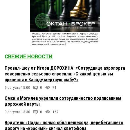
СВЕЖИЕ НОВОСТИ
Провал-шоу от Игоря ДОРОХИНА: «Сотрудница аэропорта
совершенно серьезно спросила: «С какой целью вы
привезли в Канаду мертвую рыбу?»
9 августа 15:00
0
71
Омск и Могилев укрепили сотрудничество подписанием
дорожной карты
9 августа 13:30
0
167
Водитель «Лады» ночью сбил пешехода, перебегавшего
дорогу на «красный» сигнал светофора