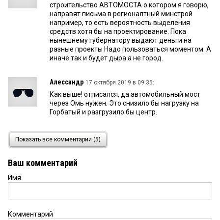
строительство АВТОМОСТА о котором я говорю,
направят письма в регионалтный минстрой
например, то есть вероятность выделения
средств хотя бы на проектирование. Пока
нынешнему губернатору выдают деньги на
разные проекты Надо пользоваться моментом. А
иначе так и будет дыра а не город.
Алессандр
17 октября 2019 в 09:35:
Как выше! отписался, да автомобильный мост
через Омь нужен. Это снизило бы нагрузку на
Горбатый и разгрузило бы центр.
!
16 октября 2019 в 18:22:
Показать все комментарии (5)
И автомост через Омь в створе окружной дороги
тоже нужно построить! Это разгрузили бы 22
Ваш комментарий
партсъезда, барнаульскую горбатый мост и
б.хмельницкого.
Имя
рус
16 октября 2019 в 12:59:
Постройте через Иртыш 2 автомоста, один в
Комментарий