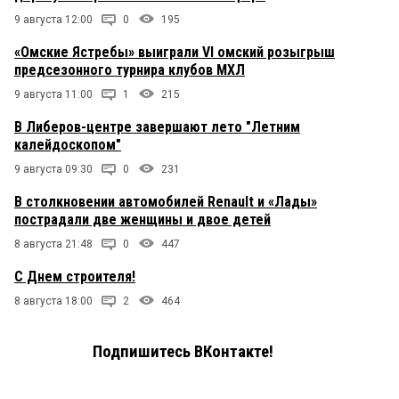
9 августа 12:00
0
195
«Омские Ястребы» выиграли VI омский розыгрыш
предсезонного турнира клубов МХЛ
9 августа 11:00
1
215
В Либеров-центре завершают лето "Летним
калейдоскопом"
9 августа 09:30
0
231
В столкновении автомобилей Renault и «Лады»
пострадали две женщины и двое детей
8 августа 21:48
0
447
С Днем строителя!
8 августа 18:00
2
464
Подпишитесь ВКонтакте!