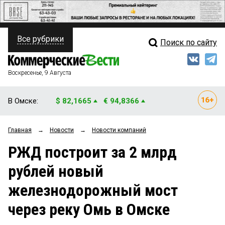
Все рубрики
Поиск по сайту
ПОЛИТИКА
Свежий выпуск
Медиа
ФИНАНСЫ
Воскресенье, 9 Августа
Кто есть кто
НЕДВИЖИМОСТЬ
В Омске:
$ 82,1665
€ 94,8366
Интервью
БИЗНЕС
Главная
→
Новости
→
Новости компаний
Мнения
ОБЩЕСТВО
РЖД построит за 2 млрд
Рейтинги
ЗАКОН
рублей новый
Блоги
НОВОСТИ КОМПАНИЙ
железнодорожный мост
Архив
ПРОИСШЕСТВИЯ
через реку Омь в Омске