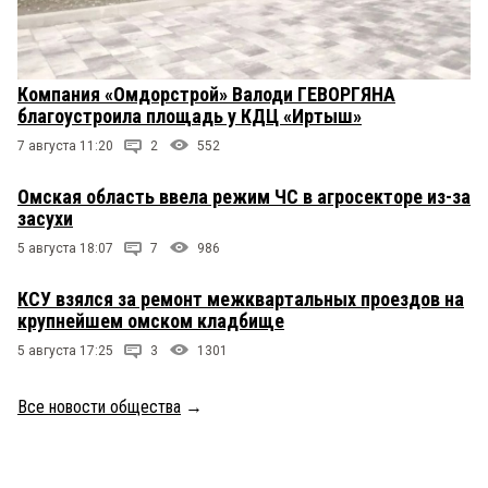
Компания «Омдорстрой» Валоди ГЕВОРГЯНА
благоустроила площадь у КДЦ «Иртыш»
7 августа 11:20
2
552
Омская область ввела режим ЧС в агросекторе из-за
засухи
5 августа 18:07
7
986
КСУ взялся за ремонт межквартальных проездов на
крупнейшем омском кладбище
5 августа 17:25
3
1301
Все новости общества
→