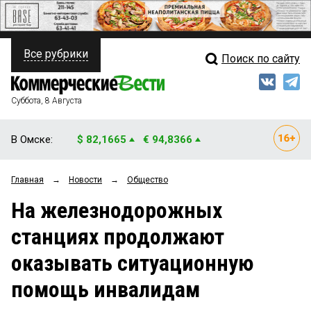
Все рубрики
Поиск по сайту
ПОЛИТИКА
Свежий выпуск
Медиа
ФИНАНСЫ
Суббота, 8 Августа
Кто есть кто
НЕДВИЖИМОСТЬ
В Омске:
$ 82,1665
€ 94,8366
Интервью
БИЗНЕС
Главная
→
Новости
→
Общество
Мнения
ОБЩЕСТВО
На железнодорожных
Рейтинги
ЗАКОН
станциях продолжают
Блоги
НОВОСТИ КОМПАНИЙ
оказывать ситуационную
Архив
ПРОИСШЕСТВИЯ
помощь инвалидам