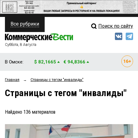
Все рубрики
Поиск по сайту
ПОЛИТИКА
Свежий выпуск
Медиа
ФИНАНСЫ
Суббота, 8 Августа
Кто есть кто
НЕДВИЖИМОСТЬ
В Омске:
$ 82,1665
€ 94,8366
Интервью
БИЗНЕС
Главная
→
Страницы c тегом "инвалиды"
Мнения
ОБЩЕСТВО
Страницы c тегом "инвалиды"
Рейтинги
ЗАКОН
Блоги
НОВОСТИ КОМПАНИЙ
Найдено
136
материалов
Архив
ПРОИСШЕСТВИЯ
СТИЛЬ ЖИЗНИ