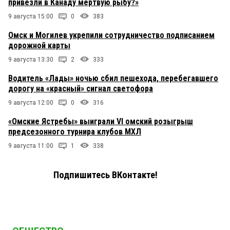
привезли в Канаду мертвую рыбу?»
9 августа 15:00
0
383
Омск и Могилев укрепили сотрудничество подписанием
дорожной карты
9 августа 13:30
2
333
Водитель «Лады» ночью сбил пешехода, перебегавшего
дорогу на «красный» сигнал светофора
9 августа 12:00
0
316
«Омские Ястребы» выиграли VI омский розыгрыш
предсезонного турнира клубов МХЛ
9 августа 11:00
1
338
Подпишитесь ВКонтакте!