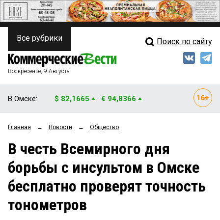
Все рубрики
Поиск по сайту
ПОЛИТИКА
Свежий выпуск
Медиа
ФИНАНСЫ
Воскресенье, 9 Августа
Кто есть кто
НЕДВИЖИМОСТЬ
В Омске:
$ 82,1665
€ 94,8366
Интервью
БИЗНЕС
Главная
→
Новости
→
Общество
Мнения
ОБЩЕСТВО
В честь Всемирного дня
Рейтинги
ЗАКОН
борьбы с инсультом в Омске
Блоги
НОВОСТИ КОМПАНИЙ
бесплатно проверят точность
Архив
ПРОИСШЕСТВИЯ
тонометров