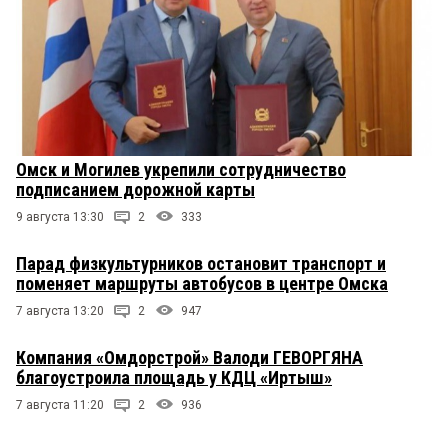
Омск и Могилев укрепили сотрудничество
подписанием дорожной карты
9 августа 13:30
2
333
Парад физкультурников остановит транспорт и
поменяет маршруты автобусов в центре Омска
7 августа 13:20
2
947
Компания «Омдорстрой» Валоди ГЕВОРГЯНА
благоустроила площадь у КДЦ «Иртыш»
7 августа 11:20
2
936