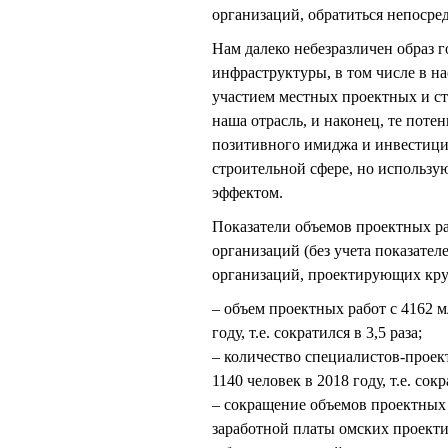
организаций, обратиться непосре
Нам далеко небезразличен образ 
инфраструктуры, в том числе в н
участием местных проектных и ст
наша отрасль, и наконец, те поте
позитивного имиджа и инвестици
строительной сфере, но использую
эффектом.
Показатели объемов проектных р
организаций (без учета показат
организаций, проектирующих кру
– объем проектных работ с 4162 мл
году, т.е. сократился в 3,5 раза;
– количество специалистов-проек
1140 человек в 2018 году, т.е. сокр
– сокращение объемов проектных
заработной платы омских проектир