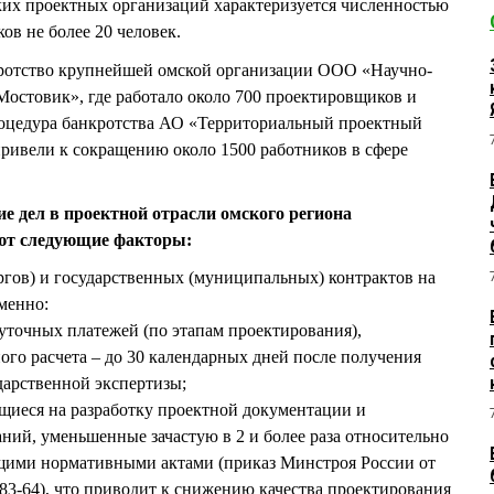
их проектных организаций характеризуется численностью
в не более 20 человек.
нкротство крупнейшей омской организации ООО «Научно-
остовик», где работало около 700 проектировщиков и
роцедура банкротства АО «Территориальный проектный
ривели к сокращению около 1500 работников в сфере
е дел в проектной отрасли омского региона
ют следующие факторы:
ргов) и государственных (муниципальных) контрактов на
менно:
уточных платежей (по этапам проектирования),
ого расчета – до 30 календарных дней после получения
дарственной экспертизы;
ящиеся на разработку проектной документации и
ий, уменьшенные зачастую в 2 и более раза относительно
щими нормативными актами (приказ Минстроя России от
283-64), что приводит к снижению качества проектирования