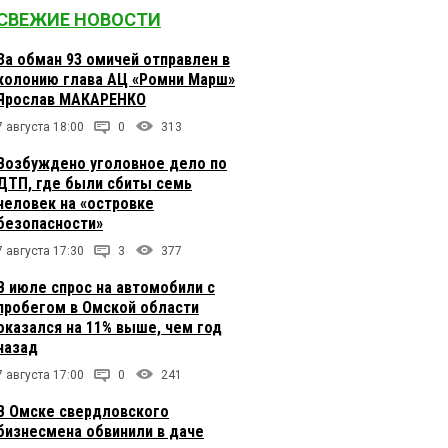
СВЕЖИЕ НОВОСТИ
За обман 93 омичей отправлен в
колонию глава АЦ «Ромни Марш»
Ярослав МАКАРЕНКО
7 августа 18:00
0
313
Возбуждено уголовное дело по
ДТП, где были сбиты семь
человек на «островке
безопасности»
7 августа 17:30
3
377
В июле спрос на автомобили с
пробегом в Омской области
оказался на 11% выше, чем год
назад
7 августа 17:00
0
241
В Омске свердловского
бизнесмена обвинили в даче