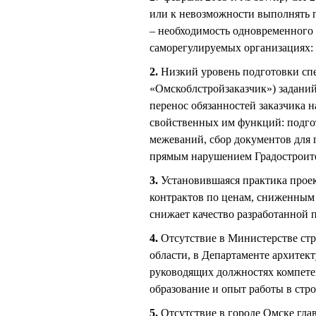
или к невозможности выполнять 
– необходимость одновременного 
саморегулируемых организациях:
2.
Низкий уровень подготовки сп
«Омскоблстройзаказчик») задани
перенос обязанностей заказчика 
свойственных им функций: подго
межеваний, сбор документов для п
прямым нарушением Градостроите
3.
Установившаяся практика прое
контрактов по ценам, сниженным в
снижает качество разработанной 
4.
Отсутствие в Министерстве стр
области, в Департаменте архитек
руководящих должностях компет
образование и опыт работы в стр
5.
Отсутствие в городе Омске глав