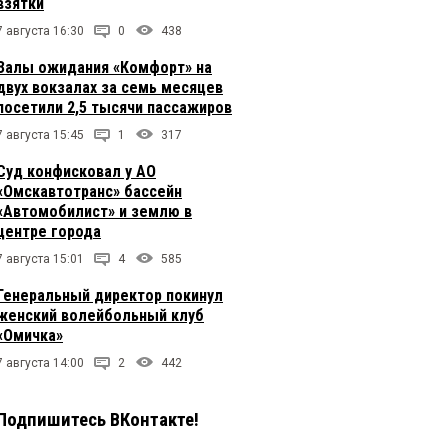
взятки
7 августа 16:30
0
438
Залы ожидания «Комфорт» на
двух вокзалах за семь месяцев
посетили 2,5 тысячи пассажиров
7 августа 15:45
1
317
Суд конфисковал у АО
«Омскавтотранс» бассейн
«Автомобилист» и землю в
центре города
7 августа 15:01
4
585
Генеральный директор покинул
женский волейбольный клуб
«Омичка»
7 августа 14:00
2
442
Подпишитесь ВКонтакте!