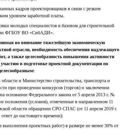
анных кадров проектировщиков в связи с резким
ким уровнем заработной платы.
вки молодых специалистов в базовом для строительной
ении ФГБОУ ВО «СибАДИ».
инимая во внимание тяжелейшую экономическую
тной отрасли, необходимость обеспечения надлежащего
бот, а также целесообразность повышения активности
о участию в подготовке проектной документации по
целесообразным:
области и Министерство строительства, транспорта и
сти при проведении конкурсов (торгов) и заключении
на основании Федерального закона от 5 апреля 2013 г. №
е положения (условия), отмеченные в направленном 11
Омской области обращении СРО СПАС (от 11 апреля 2019 г.
н ответ до настоящего времени):
а выполнения проектных работ) в размере не менее 30% от