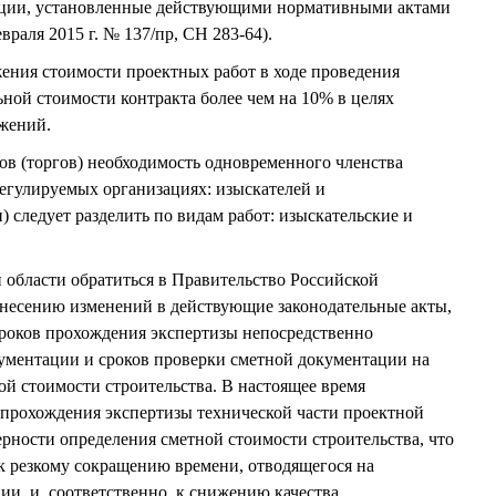
ации, установленные действующими нормативными актами
враля 2015 г. № 137/пр, СН 283-64).
ения стоимости проектных работ в ходе проведения
ьной стоимости контракта более чем на 10% в целях
жений.
ров (торгов) необходимость одновременного членства
регулируемых организациях: изыскателей и
 следует разделить по видам работ: изыскательские и
области обратиться в Правительство Российской
несению изменений в действующие законодательные акты,
роков прохождения экспертизы непосредственно
ументации и сроков проверки сметной документации на
ой стоимости строительства. В настоящее время
 прохождения экспертизы технической части проектной
рности определения сметной стоимости строительства, что
к резкому сокращению времени, отводящегося на
ии, и, соответственно, к снижению качества