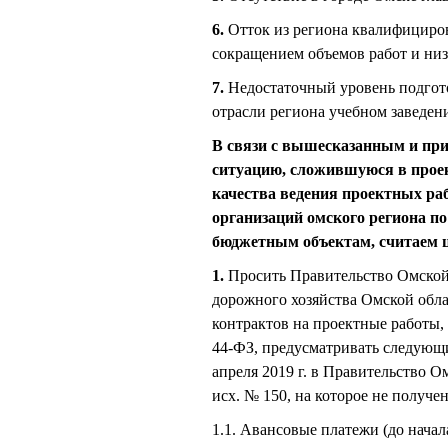
6.
Отток из региона квалифициров
сокращением объемов работ и низ
7.
Недостаточный уровень подгото
отрасли региона учебном завед
В связи с вышесказанным и пр
ситуацию, сложившуюся в проек
качества ведения проектных ра
организаций омского региона п
бюджетным объектам, считаем 
1.
Просить Правительство Омской 
дорожного хозяйства Омской обла
контрактов на проектные работы, 
44-ФЗ, предусматривать следующи
апреля 2019 г. в Правительство 
исх. № 150, на которое не получе
1.1. Авансовые платежи (до начал