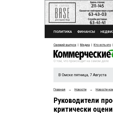
ПОЛИТИКА
ФИНАНСЫ
НЕДВИ
Свежий выпуск
Медиа
Кто есть кто
О том, что происходит на самом деле
В Омске пятница, 7 Августа
Главная
→
Новости
→
Новости ко
Руководители про
критически оцени