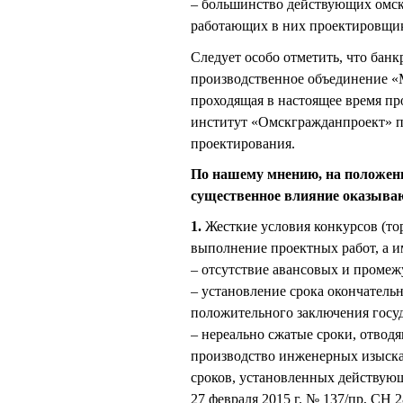
– большинство действующих омск
работающих в них проектировщико
Следует особо отметить, что ба
производственное объединение «М
проходящая в настоящее время п
институт «Омскгражданпроект» п
проектирования.
По нашему мнению, на положени
существенное влияние оказыва
1.
Жесткие условия конкурсов (то
выполнение проектных работ, а и
– отсутствие авансовых и промеж
– установление срока окончательн
положительного заключения госу
– нереально сжатые сроки, отвод
производство инженерных изыскан
сроков, установленных действую
27 февраля 2015 г. № 137/пр, СН 