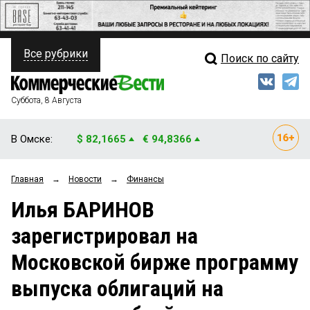
Все рубрики
Поиск по сайту
ПОЛИТИКА
Свежий выпуск
Медиа
ФИНАНСЫ
Суббота, 8 Августа
Кто есть кто
НЕДВИЖИМОСТЬ
В Омске:
$ 82,1665
€ 94,8366
Интервью
БИЗНЕС
Главная
→
Новости
→
Финансы
Мнения
ОБЩЕСТВО
Илья БАРИНОВ
Рейтинги
ЗАКОН
зарегистрировал на
Блоги
НОВОСТИ КОМПАНИЙ
Московской бирже программу
Архив
ПРОИСШЕСТВИЯ
выпуска облигаций на