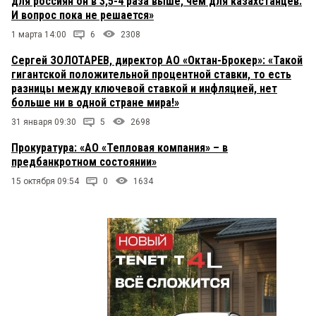
для россиян он в 3,5-4 раза выше, чем для казахстанцев.
И вопрос пока не решается»
1 марта 14:00
6
2308
Сергей ЗОЛОТАРЕВ, директор АО «Октан-Брокер»: «Такой
гигантской положительной процентной ставки, то есть
разницы между ключевой ставкой и инфляцией, нет
больше ни в одной стране мира!»
31 января 09:30
5
2698
Прокуратура: «АО «Тепловая компания» – в
предбанкротном состоянии»
15 октября 09:54
0
1634