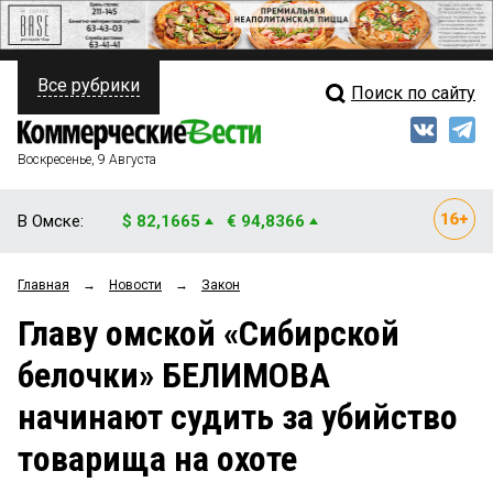
Все рубрики
Поиск по сайту
ПОЛИТИКА
Свежий выпуск
Медиа
ФИНАНСЫ
Воскресенье, 9 Августа
Кто есть кто
НЕДВИЖИМОСТЬ
В Омске:
$ 82,1665
€ 94,8366
Интервью
БИЗНЕС
Главная
→
Новости
→
Закон
Мнения
ОБЩЕСТВО
Главу омской «Сибирской
Рейтинги
ЗАКОН
белочки» БЕЛИМОВА
Блоги
НОВОСТИ КОМПАНИЙ
начинают судить за убийство
Архив
ПРОИСШЕСТВИЯ
товарища на охоте