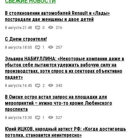
СВЕЖИЕ НОВОСТИ
В столкновении автомобилей Renault и «Лады»
пострадали две женщины и двое детей
8 августа 21:48
0
216
С Днем строителя!
8 августа 18:00
1
257
Эльвира НАБИУЛЛИНА: «Некоторые компании даже в
убыток себе пытаются удержать рабочую силу на
производствах, хотя спрос в их секторах объективно
падает»
8 августа 16:45
2
343
В Омске остро встал запрос на площадки для
мероприятий – нужно что-то кроме Любинского
проспекта
8 августа 15:30
1
527
Юрий ИЦКОВ, народный артист РФ: «Когда достигаешь
потолка, становится неинтересно»