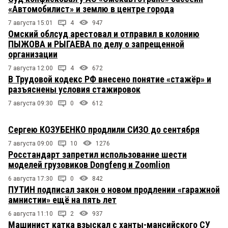
«Автомобилист» и землю в центре города
7 августа 15:01
4
947
Омский облсуд арестовал и отправил в колонию
ПЫЖОВА и РЫГАЕВА по делу о запрещенной
организации
7 августа 12:00
4
672
В Трудовой кодекс РФ внесено понятие «стажёр» и
разъяснены условия стажировок
7 августа 09:30
0
612
Сергею КОЗУБЕНКО продлили СИЗО до сентября
7 августа 09:00
10
1276
Росстандарт запретил использование шести
моделей грузовиков Dongfeng и Zoomlion
6 августа 17:30
0
842
ПУТИН подписал закон о новом продлении «гаражной
амнистии» ещё на пять лет
6 августа 11:10
2
937
Машинист катка взыскал с ханты-мансийского СУ