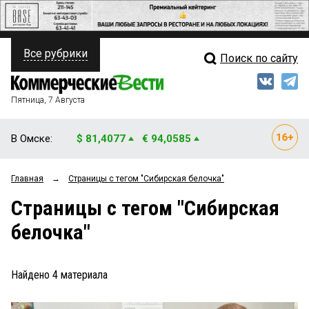
Все рубрики
Поиск по сайту
ПОЛИТИКА
Свежий выпуск
Медиа
ФИНАНСЫ
Пятница, 7 Августа
Кто есть кто
НЕДВИЖИМОСТЬ
В Омске:
$ 81,4077
€ 94,0585
Интервью
БИЗНЕС
Главная
→
Страницы c тегом "Сибирская белочка"
Мнения
ОБЩЕСТВО
Страницы c тегом "Сибирская
Рейтинги
ЗАКОН
белочка"
Блоги
НОВОСТИ КОМПАНИЙ
Архив
Найдено
4
материала
ПРОИСШЕСТВИЯ
СТИЛЬ ЖИЗНИ