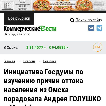
Все рубрики
Поиск по сайту
ПОЛИТИКА
Свежий выпуск
Медиа
ФИНАНСЫ
Пятница, 7 Августа
Кто есть кто
НЕДВИЖИМОСТЬ
В Омске:
$ 81,4077
€ 94,0585
Интервью
БИЗНЕС
Главная
→
Новости
→
Политика
Мнения
ОБЩЕСТВО
Инициатива Госдумы по
Рейтинги
ЗАКОН
изучению причин оттока
Блоги
НОВОСТИ КОМПАНИЙ
населения из Омска
Архив
ПРОИСШЕСТВИЯ
порадовала Андрея ГОЛУШКО