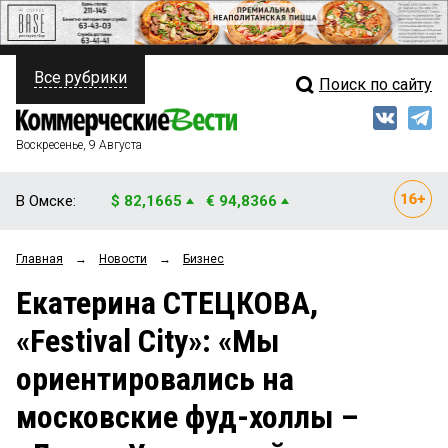
Все рубрики
Поиск по сайту
ПОЛИТИКА
Свежий выпуск
Медиа
ФИНАНСЫ
Воскресенье, 9 Августа
Кто есть кто
НЕДВИЖИМОСТЬ
В Омске:
$ 82,1665
€ 94,8366
Интервью
БИЗНЕС
Главная
→
Новости
→
Бизнес
Мнения
ОБЩЕСТВО
Екатерина СТЕЦКОВА,
Рейтинги
ЗАКОН
«Festival City»: «Мы
Блоги
НОВОСТИ КОМПАНИЙ
ориентировались на
Архив
ПРОИСШЕСТВИЯ
московские фуд-холлы –