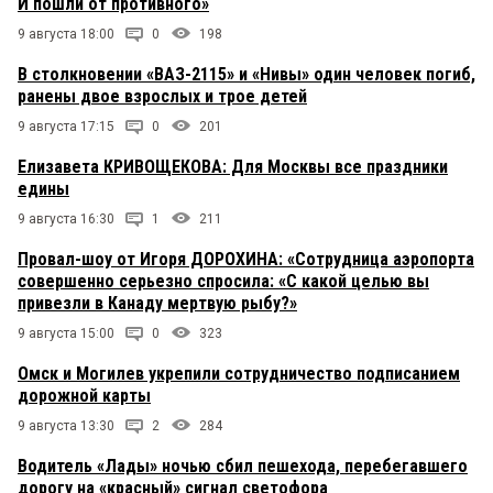
И пошли от противного»
9 августа 18:00
0
198
В столкновении «ВАЗ-2115» и «Нивы» один человек погиб,
ранены двое взрослых и трое детей
9 августа 17:15
0
201
Елизавета КРИВОЩЕКОВА: Для Москвы все праздники
едины
9 августа 16:30
1
211
Провал-шоу от Игоря ДОРОХИНА: «Сотрудница аэропорта
совершенно серьезно спросила: «С какой целью вы
привезли в Канаду мертвую рыбу?»
9 августа 15:00
0
323
Омск и Могилев укрепили сотрудничество подписанием
дорожной карты
9 августа 13:30
2
284
Водитель «Лады» ночью сбил пешехода, перебегавшего
дорогу на «красный» сигнал светофора