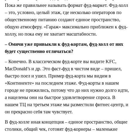
Пока же правильнее называть формат фуд-маркет. Фуд-холл
– это, условно, целый этаж, где несколько операторов по
общественному питанию создают единое пространство,
общую атмосферу. «Гараж» максимально приближен к фуд-
холлу, но пока ему не хватает масштабности.
– Омичи уже привыкли к фуд-кортам, фуд-холл от них
будет существенно отличаться?
– Конечно. В классическом фуд-корте вы видите KFC,
MacDonald’s и др. Это фаст-фуд в чистом виде – пришел,
быстро поел и ушел. Пример фуд-корта мы видим в
«Континенте» на последнем этаже. Фуд-корты в нашем
городе не прижились, потому что до них нужно долго идти,
а нацелены они на быстрое удовлетворение спроса. В
нашем ТЦ на третьем этаже мы разместили фитнес-центр, и
он прекрасно себя там чувствует.
В фуд-холле иная концепция – единое пространство, общие
столики, общий чек, готовят фуд-корнеры – маленькие