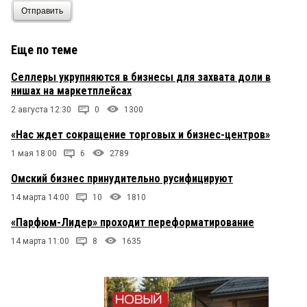
Отправить
Еще по теме
Селлеры укрупняются в бизнесы для захвата доли в
нишах на маркетплейсах
2 августа 12:30
0
1300
«Нас ждет сокращение торговых и бизнес-центров»
1 мая 18:00
6
2789
Омский бизнес принудительно русифицируют
14 марта 14:00
10
1810
«Парфюм-Лидер» проходит переформатирование
14 марта 11:00
8
1635