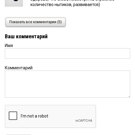
количество нытиков, развивается)
Омич
10 февраля 2020 в 17:59:
Показать все комментарии (5)
Катенька прекрасно понимает, что уже и не
знает куда ломиться.......Да и Метромольчик то
Ваш комментарий
немало откусит.А уж про трафик 12000 в день!!!
Имя
неруский
8 февраля 2020 в 19:25:
MacDonald’s — это что за дичь??
Комментарий