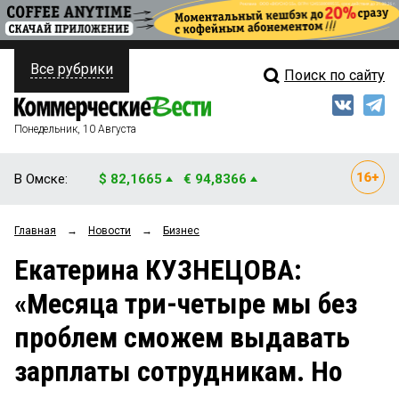
Все рубрики
Поиск по сайту
ПОЛИТИКА
Свежий выпуск
Медиа
ФИНАНСЫ
Понедельник, 10 Августа
Кто есть кто
НЕДВИЖИМОСТЬ
В Омске:
$ 82,1665
€ 94,8366
Интервью
БИЗНЕС
Главная
→
Новости
→
Бизнес
Мнения
ОБЩЕСТВО
Екатерина КУЗНЕЦОВА:
Рейтинги
ЗАКОН
«Месяца три-четыре мы без
Блоги
НОВОСТИ КОМПАНИЙ
проблем сможем выдавать
Архив
ПРОИСШЕСТВИЯ
зарплаты сотрудникам. Но