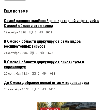
Молодец
Еще по теме
Саргылаана
3 апреля 2020 в 04:32:
Самой распространённой респираторной инфекцией в
Полностью согласны с Екатериной. Сейчас время
Омской области стал ковид
переосмыслить взгляды на жизнь, пересмотреть
12 ноября 18:02
3
2001
ценности да и вообще надо с пользой провести
выделенное время. Сбалансированное питание
В Омской области циркулируют семь видов
как раз сейчас набирает обороты, все больше и
респираторных вирусов
больше людей начинают понимать ценность
питания и витаминов.
24 октября 09:34
0
1625
В Омской области циркулируют риновирусы и
Кристина
3 апреля 2020 в 02:58:
коронавирус
Согласна, сейчас важнее Здоровья нет ничего!
29 сентября 13:34
Катя молодец, дальнейших успехов!!!
0
1938
До Омска добрался новый штамм коронавируса
Яна
3 апреля 2020 в 01:18:
25 сентября 14:33
0
2404
Красивая и успешная! Рациональное
потребление = сбалансированное питание
Елена
3 апреля 2020 в 01:16: