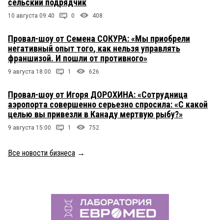
сельский подрядчик
10 августа 09:40
0
408
Провал-шоу от Семена СОКУРА: «Мы приобрели
негативный опыт того, как нельзя управлять
франшизой. И пошли от противного»
9 августа 18:00
1
626
Провал-шоу от Игоря ДОРОХИНА: «Сотрудница
аэропорта совершенно серьезно спросила: «С какой
целью вы привезли в Канаду мертвую рыбу?»
9 августа 15:00
1
752
Все новости бизнеса
→