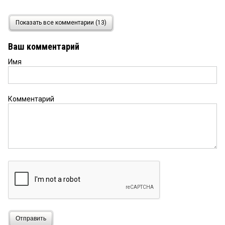
Александра
3 апреля 2020 в 08:09:
Показать все комментарии (13)
Катя, вы большая молодец ✊
Ваш комментарий
Имя
Лариса
3 апреля 2020 в 07:52:
Восхищаюсь такими девушками! 4 детей,
крупный бизнес, конкурс красоты, сетевой!.
Браво!
Комментарий
Ульяна
3 апреля 2020 в 07:22:
Вы такая молодей, смотрю и восхищаюсь
Алена
3 апреля 2020 в 06:43:
Катя, пусть у вас всё получится!
Катя
3 апреля 2020 в 05:25:
Отправить