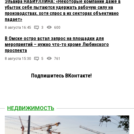
Эльвира НАБИУЛЛИНА: «Некоторые компании даже в
убыток себе пытаются удержать рабочую силу на
производствах, хотя спрос в их секторах объективно
падает»
8 августа 16:45
3
600
В Омске остро встал запрос на площадки для
мероприятий – нужно что-то кроме Любинского
проспекта
8 августа 15:30
5
761
Подпишитесь ВКонтакте!
НЕДВИЖИМОСТЬ