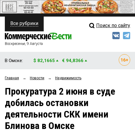
Все рубрики
Поиск по сайту
ПОЛИТИКА
Свежий выпуск
Медиа
ФИНАНСЫ
Воскресенье, 9 Августа
Кто есть кто
НЕДВИЖИМОСТЬ
В Омске:
$ 82,1665
€ 94,8366
Интервью
БИЗНЕС
Главная
→
Новости
→
Недвижимость
Мнения
ОБЩЕСТВО
Прокуратура 2 июня в суде
Рейтинги
ЗАКОН
добилась остановки
Блоги
НОВОСТИ КОМПАНИЙ
деятельности СКК имени
Архив
ПРОИСШЕСТВИЯ
Блинова в Омске