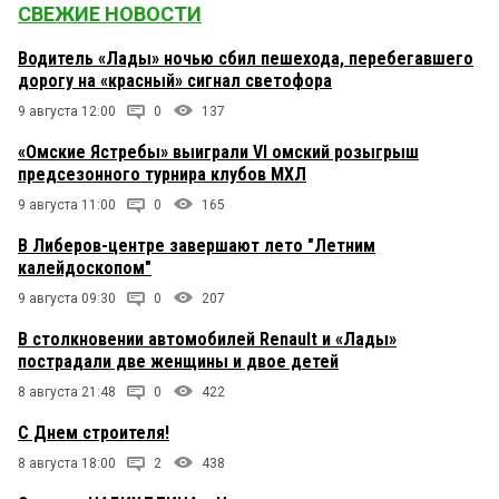
СВЕЖИЕ НОВОСТИ
Водитель «Лады» ночью сбил пешехода, перебегавшего
дорогу на «красный» сигнал светофора
9 августа 12:00
0
137
«Омские Ястребы» выиграли VI омский розыгрыш
предсезонного турнира клубов МХЛ
9 августа 11:00
0
165
В Либеров-центре завершают лето "Летним
калейдоскопом"
9 августа 09:30
0
207
В столкновении автомобилей Renault и «Лады»
пострадали две женщины и двое детей
8 августа 21:48
0
422
С Днем строителя!
8 августа 18:00
2
438