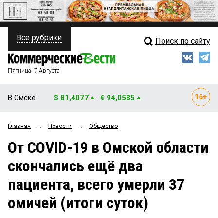
Все рубрики
Поиск по сайту
ПОЛИТИКА
Свежий выпуск
Медиа
ФИНАНСЫ
Пятница, 7 Августа
Кто есть кто
НЕДВИЖИМОСТЬ
В Омске:
$ 81,4077
€ 94,0585
Интервью
БИЗНЕС
Главная
→
Новости
→
Общество
Мнения
ОБЩЕСТВО
От COVID-19 в Омской области
Рейтинги
ЗАКОН
скончались ещё два
Блоги
НОВОСТИ КОМПАНИЙ
пациента, всего умерли 37
Архив
ПРОИСШЕСТВИЯ
омичей (итоги суток)