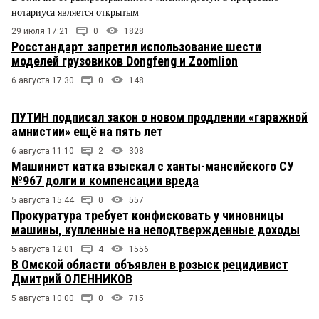
нотариуса является открытым
29 июля 17:21
0
1828
Росстандарт запретил использование шести
моделей грузовиков Dongfeng и Zoomlion
6 августа 17:30
0
148
ПУТИН подписал закон о новом продлении «гаражной
амнистии» ещё на пять лет
6 августа 11:10
2
308
Машинист катка взыскал с ханты-мансийского СУ
№967 долги и компенсации вреда
5 августа 15:44
0
557
Прокуратура требует конфисковать у чиновницы
машины, купленные на неподтвержденные доходы
5 августа 12:01
4
1556
В Омской области объявлен в розыск рецидивист
Дмитрий ОЛЕННИКОВ
5 августа 10:00
0
715