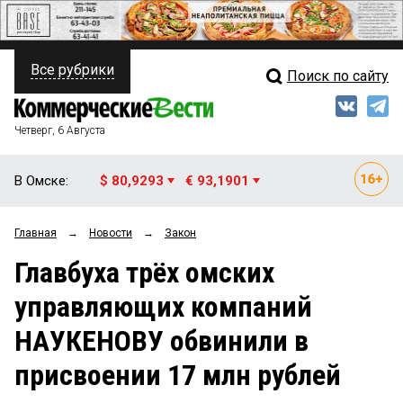
Все рубрики
Поиск по сайту
ПОЛИТИКА
Свежий выпуск
Медиа
ФИНАНСЫ
Четверг, 6 Августа
Кто есть кто
НЕДВИЖИМОСТЬ
В Омске:
$ 80,9293
€ 93,1901
Интервью
БИЗНЕС
Главная
→
Новости
→
Закон
Мнения
ОБЩЕСТВО
Главбуха трёх омских
Рейтинги
ЗАКОН
управляющих компаний
Блоги
НОВОСТИ КОМПАНИЙ
НАУКЕНОВУ обвинили в
Архив
ПРОИСШЕСТВИЯ
присвоении 17 млн рублей