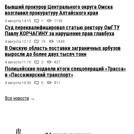
Бывший прокурор Центрального округа Омска
возглавил прокуратуру Алтайского края
4 августа 14:15
1
1135
Суд переквалифицировал статью ректору ОмГТУ
Павлу КОРЧАГИНУ за нарушение прав главбуха
4 августа 12:12
19
1843
В Омскую область поставки заграничных арбузов
выросли до более двух тысяч тонн
4 августа 11:10
2
827
Полицейские подвели итоги спецопераций «Трасса»
и «Пассажирский транспорт»
4 августа 10:00
0
811
Все новости
→