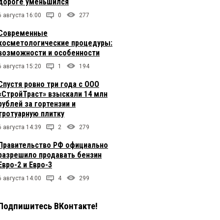
дороге уменьшился
6 августа 16:00
0
277
Современные
косметологические процедуры:
возможности и особенности
6 августа 15:20
1
194
Спустя ровно три года с ООО
«СтройТраст» взыскали 14 млн
рублей за гортензии и
тротуарную плитку
6 августа 14:39
2
279
Правительство РФ официально
разрешило продавать бензин
Евро-2 и Евро-3
6 августа 14:00
4
299
Подпишитесь ВКонтакте!