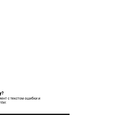
у?
ент с текстом ошибки и
nter.