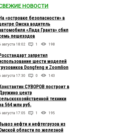
СВЕЖИЕ НОВОСТИ
На «островке безопасности» в
центре Омска водитель
автомобиля «Лада Гранта» сбил
семь пешеходов
6 августа 18:02
1
198
Росстандарт запретил
использование шести моделей
грузовиков Dongfeng и Zoomlion
6 августа 17:30
0
143
Константин СУВОРОВ построит в
Дружино центр
сельскохозяйственной техники
за 564 млн руб.
6 августа 17:05
1
195
Вывоз нефти и нефтегрузов из
Омской области по железной