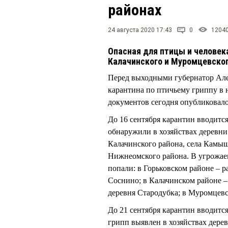
районах
24 августа 2020 17:43
0
1204
Опасная для птицы и человек
Калачинского и Муромцевског
Перед выходными губернатор Але
карантина по птичьему гриппу в 
документов сегодня опубликовало
До 16 сентября карантин вводитс
обнаружили в хозяйствах деревни
Калачинского района, села Камы
Нижнеомского района. В угрожаем
попали: в Горьковском районе – р
Соснино; в Калачинском районе –
деревня Стародубка; в Муромцев
До 21 сентября карантин вводитс
грипп выявлен в хозяйствах дере