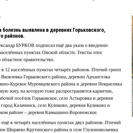
0
а болезнь выявлена в деревнях Горьковского,
о районов.
ксандр БУРКОВ подписал ещё два указа о введении
населённых пунктах Омской области. Тексты этих
 областное правительство.
я в 12 населённых пунктах четырёх районов. Птичий грипп
 Яковлевка Горьковского района, деревни Архангелка
шино-Курское Муромцевского района и деревни Некрасовка
ую зону, на которую тоже распространяется карантин,
абочий посёлок Горьковское, село Астыровка и деревня
 город Калачинск, село Куликово, деревня Куликово и
ском районе – деревня Камышино-Воронежское.
я ещё в четырёх населённых пунктах двух районов. Птичий
вни Ширяево Крутинского района и селе Глухониколаевка