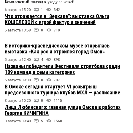
Комплексный подход к уходу за кожей
6 августа 15:20
1
342
Что отражается в "Зеркале": выставка Ольги
КОШЕЛЕВОЙ с игрой фактур и значений
5 августа 13:58
0
710
В историко-краеведческом музее открылась
выставка «Как рос и строился город Омск»
5 августа 12:40
4
898
Названы победители Фестиваля стритбола среди
109 команд в семи категориях
5 августа 09:30
0
707
В Омске сегодня стартует VI розыгрыш
предсезонного турнира клубов МХЛ — расписание
3 августа 10:20
0
1115
Лица Любинского: главная улица Омска в работах
Георгия КИЧИГИНА
3 августа 09:40
5
1568