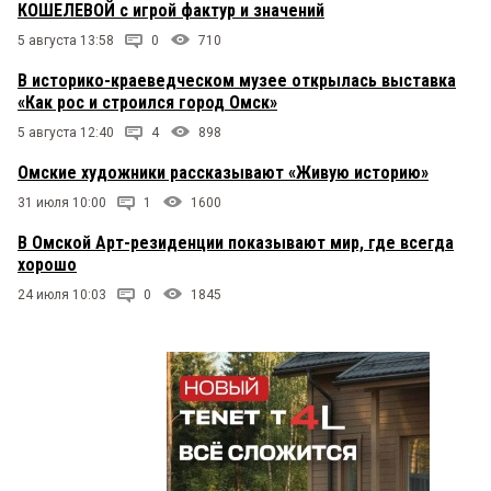
КОШЕЛЕВОЙ с игрой фактур и значений
5 августа 13:58
0
710
В историко-краеведческом музее открылась выставка
«Как рос и строился город Омск»
5 августа 12:40
4
898
Омские художники рассказывают «Живую историю»
31 июля 10:00
1
1600
В Омской Арт-резиденции показывают мир, где всегда
хорошо
24 июля 10:03
0
1845