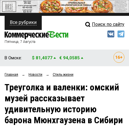
Все рубрики
Поиск по сайту
ПОЛИТИКА
Свежий выпуск
Медиа
ФИНАНСЫ
Пятница, 7 Августа
Кто есть кто
НЕДВИЖИМОСТЬ
В Омске:
$ 81,4077
€ 94,0585
Интервью
БИЗНЕС
Главная
→
Новости
→
Стиль жизни
Мнения
ОБЩЕСТВО
Треуголка и валенки: омский
Рейтинги
ЗАКОН
музей рассказывает
Блоги
НОВОСТИ КОМПАНИЙ
удивительную историю
Архив
ПРОИСШЕСТВИЯ
барона Мюнхгаузена в Сибири
СТИЛЬ ЖИЗНИ