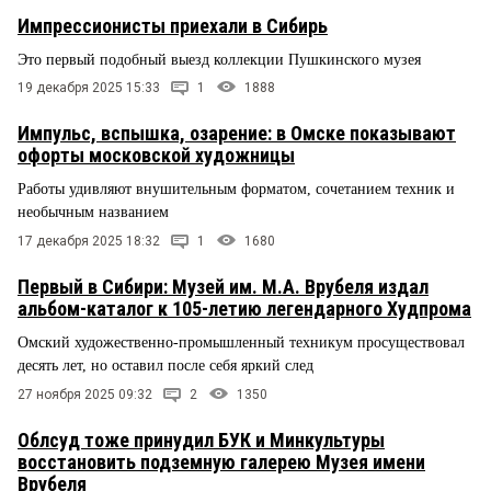
Импрессионисты приехали в Сибирь
Это первый подобный выезд коллекции Пушкинского музея
19 декабря 2025 15:33
1
1888
Импульс, вспышка, озарение: в Омске показывают
офорты московской художницы
Работы удивляют внушительным форматом, сочетанием техник и
необычным названием
17 декабря 2025 18:32
1
1680
Первый в Сибири: Музей им. М.А. Врубеля издал
альбом-каталог к 105-летию легендарного Худпрома
Омский художественно-промышленный техникум просуществовал
десять лет, но оставил после себя яркий след
27 ноября 2025 09:32
2
1350
Облсуд тоже принудил БУК и Минкультуры
восстановить подземную галерею Музея имени
Врубеля