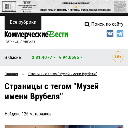
Все рубрики
Поиск по сайту
ПОЛИТИКА
Свежий выпуск
Медиа
ФИНАНСЫ
Пятница, 7 Августа
Кто есть кто
НЕДВИЖИМОСТЬ
В Омске:
$ 81,4077
€ 94,0585
Интервью
БИЗНЕС
Главная
→
Страницы c тегом "Музей имени Врубеля"
Мнения
ОБЩЕСТВО
Страницы c тегом "Музей
Рейтинги
ЗАКОН
имени Врубеля"
Блоги
НОВОСТИ КОМПАНИЙ
Архив
Найдено
126
материалов
ПРОИСШЕСТВИЯ
СТИЛЬ ЖИЗНИ