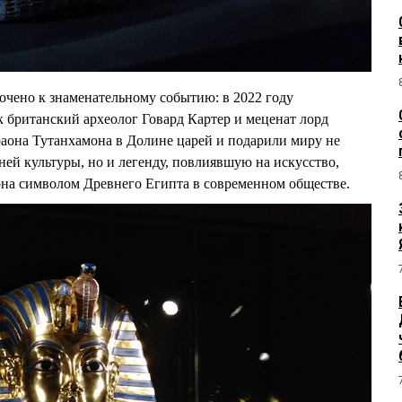
чено к знаменательному событию: в 2022 году
ак британский археолог Говард Картер и меценат лорд
аона Тутанхамона в Долине царей и подарили миру не
ней культуры, но и легенду, повлиявшую на искусство,
она символом Древнего Египта в современном обществе.