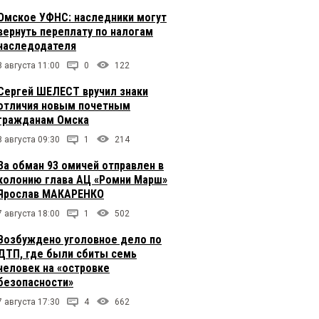
Омское УФНС: наследники могут
вернуть переплату по налогам
наследодателя
8 августа 11:00
0
122
Сергей ШЕЛЕСТ вручил знаки
отличия новым почетным
гражданам Омска
8 августа 09:30
1
214
За обман 93 омичей отправлен в
колонию глава АЦ «Ромни Марш»
Ярослав МАКАРЕНКО
7 августа 18:00
1
502
Возбуждено уголовное дело по
ДТП, где были сбиты семь
человек на «островке
безопасности»
7 августа 17:30
4
662