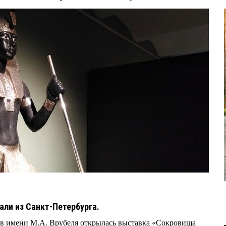
али из Санкт-Петербурга.
тв имени М.А. Врубеля открылась выставка «Сокровища