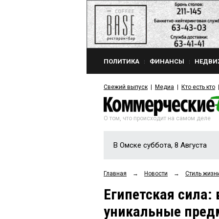
ПОЛИТИКА
ФИНАНСЫ
НЕДВИ
Свежий выпуск
Медиа
Кто есть кто
О том, что происходит на самом деле
В Омске суббота, 8 Августа
Главная
→
Новости
→
Стиль жизн
Египетская сила:
уникальные пред