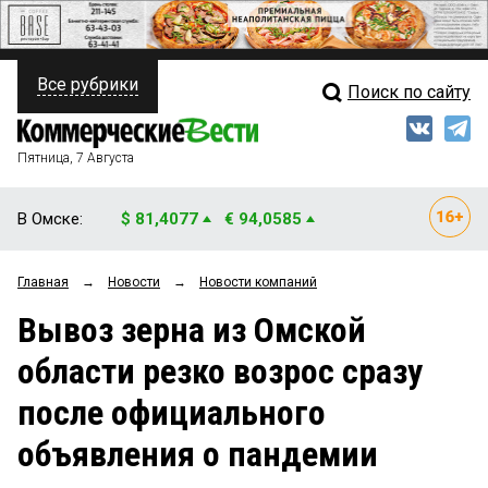
Все рубрики
Поиск по сайту
ПОЛИТИКА
Свежий выпуск
Медиа
ФИНАНСЫ
Пятница, 7 Августа
Кто есть кто
НЕДВИЖИМОСТЬ
В Омске:
$ 81,4077
€ 94,0585
Интервью
БИЗНЕС
Главная
→
Новости
→
Новости компаний
Мнения
ОБЩЕСТВО
Вывоз зерна из Омской
Рейтинги
ЗАКОН
области резко возрос сразу
Блоги
НОВОСТИ КОМПАНИЙ
после официального
Архив
ПРОИСШЕСТВИЯ
объявления о пандемии