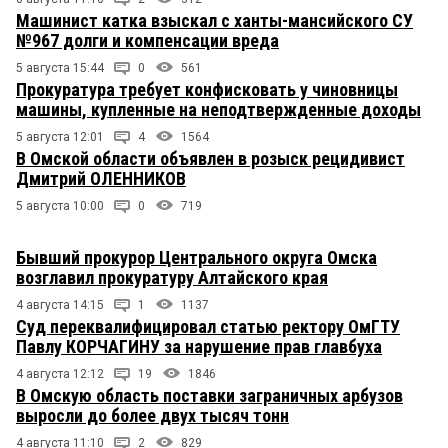
Машинист катка взыскал с ханты-мансийского СУ
№967 долги и компенсации вреда
5 августа 15:44
0
561
Прокуратура требует конфисковать у чиновницы
машины, купленные на неподтвержденные доходы
5 августа 12:01
4
1564
В Омской области объявлен в розыск рецидивист
Дмитрий ОЛЕННИКОВ
5 августа 10:00
0
719
Бывший прокурор Центрального округа Омска
возглавил прокуратуру Алтайского края
4 августа 14:15
1
1137
Суд переквалифицировал статью ректору ОмГТУ
Павлу КОРЧАГИНУ за нарушение прав главбуха
4 августа 12:12
19
1846
В Омскую область поставки заграничных арбузов
выросли до более двух тысяч тонн
4 августа 11:10
2
829