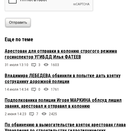
Отправить
Еще по теме
Арестован для отправки в колонию строгого режима
госинспектор УГИБДД Илья ФАТЕЕВ
31 июля 13:10
3
1603
Владимира ЛЕБЕДЕВА обвинили в попытке дать взятку
сотруднику дорожной полиции
14 июля 14:34
0
1761
Подполковника полиции Игоря МАРКИНА облсуд лишил
звания, арестовал и отправил в колонию
2 июня 14:23
7
2425
По обвинению в вымогательстве взяток арестован глава
Управления по строительству гидротехнических