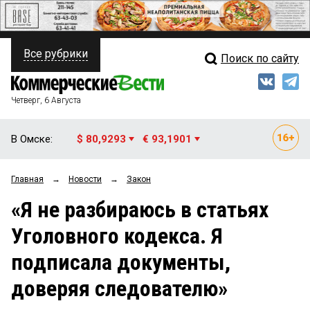
Все рубрики
Поиск по сайту
ПОЛИТИКА
Свежий выпуск
Медиа
ФИНАНСЫ
Четверг, 6 Августа
Кто есть кто
НЕДВИЖИМОСТЬ
В Омске:
$ 80,9293
€ 93,1901
Интервью
БИЗНЕС
Главная
→
Новости
→
Закон
Мнения
ОБЩЕСТВО
«Я не разбираюсь в статьях
Рейтинги
ЗАКОН
Уголовного кодекса. Я
Блоги
НОВОСТИ КОМПАНИЙ
подписала документы,
Архив
ПРОИСШЕСТВИЯ
доверяя следователю»