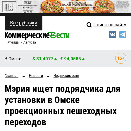
Все рубрики
Поиск по сайту
ПОЛИТИКА
Свежий выпуск
Медиа
ФИНАНСЫ
Пятница, 7 Августа
Кто есть кто
НЕДВИЖИМОСТЬ
В Омске:
$ 81,4077
€ 94,0585
Интервью
БИЗНЕС
Главная
→
Новости
→
Недвижимость
Мнения
ОБЩЕСТВО
Мэрия ищет подрядчика для
Рейтинги
ЗАКОН
установки в Омске
Блоги
НОВОСТИ КОМПАНИЙ
проекционных пешеходных
Архив
ПРОИСШЕСТВИЯ
переходов