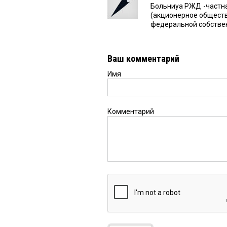
Больниуа РЖД -частна
(акционерное общество
федеральной собствен
Ваш комментарий
Имя
Комментарий