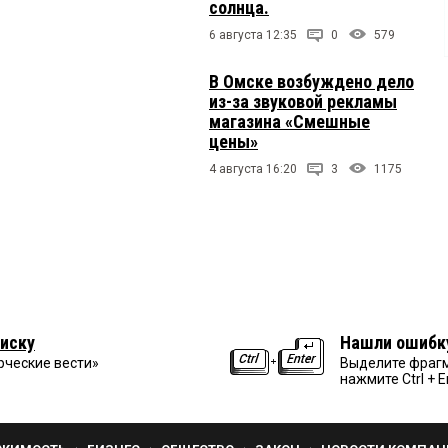
солнца.
6 августа 12:35
0
579
В Омске возбуждено дело
из-за звуковой рекламы
магазина «Смешные
цены»
4 августа 16:20
3
1175
иску
Нашли ошибк
рческие вести»
Выделите фрагм
нажмите Ctrl + E