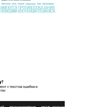
у?
ент с текстом ошибки и
nter.