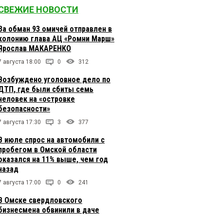
СВЕЖИЕ НОВОСТИ
За обман 93 омичей отправлен в
колонию глава АЦ «Ромни Марш»
Ярослав МАКАРЕНКО
7 августа 18:00
0
312
Возбуждено уголовное дело по
ДТП, где были сбиты семь
человек на «островке
безопасности»
7 августа 17:30
3
377
В июле спрос на автомобили с
пробегом в Омской области
оказался на 11% выше, чем год
назад
7 августа 17:00
0
241
В Омске свердловского
бизнесмена обвинили в даче