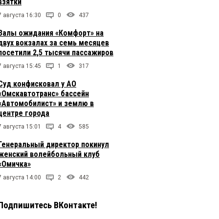
взятки
7 августа 16:30
0
437
Залы ожидания «Комфорт» на
двух вокзалах за семь месяцев
посетили 2,5 тысячи пассажиров
7 августа 15:45
1
317
Суд конфисковал у АО
«Омскавтотранс» бассейн
«Автомобилист» и землю в
центре города
7 августа 15:01
4
585
Генеральный директор покинул
женский волейбольный клуб
«Омичка»
7 августа 14:00
2
442
Подпишитесь ВКонтакте!