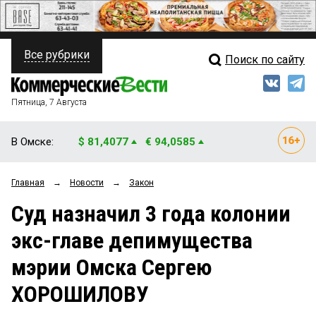
Все рубрики
Поиск по сайту
ПОЛИТИКА
Свежий выпуск
Медиа
ФИНАНСЫ
Пятница, 7 Августа
Кто есть кто
НЕДВИЖИМОСТЬ
В Омске:
$ 81,4077
€ 94,0585
Интервью
БИЗНЕС
Главная
→
Новости
→
Закон
Мнения
ОБЩЕСТВО
Суд назначил 3 года колонии
Рейтинги
ЗАКОН
экс-главе депимущества
Блоги
НОВОСТИ КОМПАНИЙ
мэрии Омска Сергею
Архив
ПРОИСШЕСТВИЯ
ХОРОШИЛОВУ