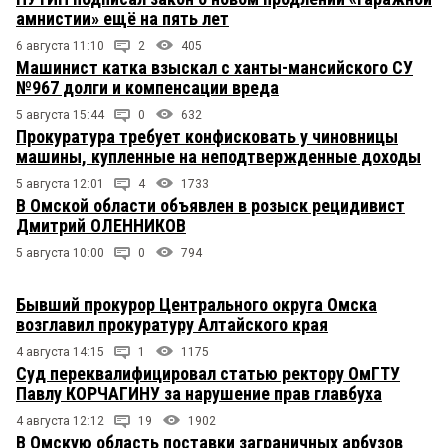
амнистии» ещё на пять лет
6 августа 11:10
2
405
Машинист катка взыскал с ханты-мансийского СУ
№967 долги и компенсации вреда
5 августа 15:44
0
632
Прокуратура требует конфисковать у чиновницы
машины, купленные на неподтвержденные доходы
5 августа 12:01
4
1733
В Омской области объявлен в розыск рецидивист
Дмитрий ОЛЕННИКОВ
5 августа 10:00
0
794
Бывший прокурор Центрального округа Омска
возглавил прокуратуру Алтайского края
4 августа 14:15
1
1175
Суд переквалифицировал статью ректору ОмГТУ
Павлу КОРЧАГИНУ за нарушение прав главбуха
4 августа 12:12
19
1902
В Омскую область поставки заграничных арбузов