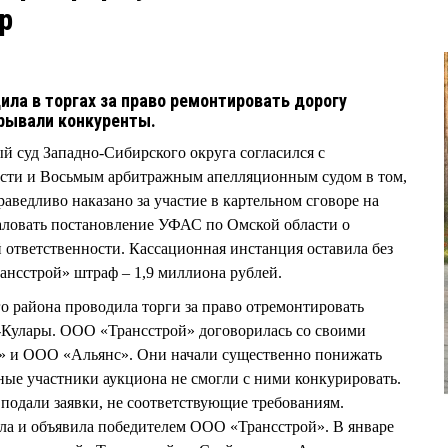
р
ила в торгах за право ремонтировать дорогу
грывали конкуренты.
й суд Западно-Сибирского округа согласился с
сти и Восьмым арбитражным апелляционным судом в том,
аведливо наказано за участие в картельном сговоре на
аловать постановление УФАС по Омской области о
ответственности. Кассационная инстанция оставила без
нсстрой» штраф – 1,9 миллиона рублей.
о района проводила торги за право отремонтировать
-Кулары. ООО «Трансстрой» договорилась со своими
» и ООО «Альянс». Они начали существенно понижать
тные участники аукциона не смогли с ними конкурировать.
подали заявки, не соответствующие требованиям.
ла и объявила победителем ООО «Трансстрой». В январе