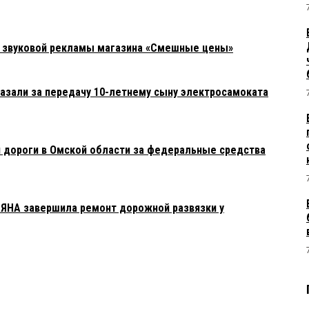
а звуковой рекламы магазина «Смешные цены»
азали за передачу 10-летнему сыну электросамоката
 дороги в Омской области за федеральные средства
ЯНА завершила ремонт дорожной развязки у