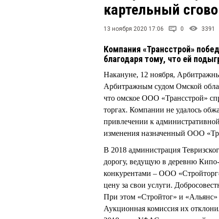
картельный сгово
13 ноября 2020 17:06
0
3391
Компания «Трансстрой» побед
благодаря тому, что ей поды
Накануне, 12 ноября, Арбитражны
Арбитражным судом Омской обла
что омское ООО «Трансстрой» спр
торгах. Компании не удалось обж
привлечении к административной 
изменения назначенный ООО «Тра
В 2018 администрация Тевризског
дорогу, ведущую в деревню Кипо
конкурентами – ООО «Стройторг
цену за свои услуги. Добросовес
При этом «Стройтог» и «Альянс» 
Аукционная комиссия их отклони