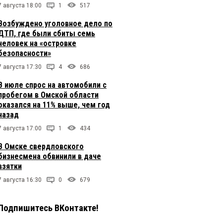
7 августа 18:00
1
517
Возбуждено уголовное дело по
ДТП, где были сбиты семь
человек на «островке
безопасности»
7 августа 17:30
4
686
В июле спрос на автомобили с
пробегом в Омской области
оказался на 11% выше, чем год
назад
7 августа 17:00
1
434
В Омске свердловского
бизнесмена обвинили в даче
взятки
7 августа 16:30
0
679
Подпишитесь ВКонтакте!