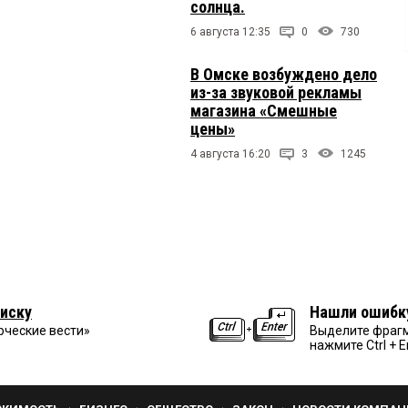
солнца.
6 августа 12:35
0
730
В Омске возбуждено дело
из-за звуковой рекламы
магазина «Смешные
цены»
4 августа 16:20
3
1245
иску
Нашли ошибк
рческие вести»
Выделите фрагм
нажмите Ctrl + E