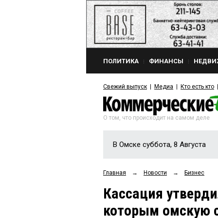
ПОЛИТИКА
ФИНАНСЫ
НЕДВИ
Свежий выпуск
Медиа
Кто есть кто
О том, что происходит на самом деле
В Омске суббота, 8 Августа
Главная
→
Новости
→
Бизнес
Кассация утверди
которым омскую 