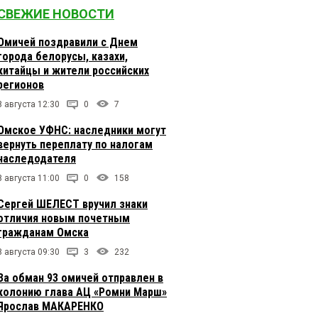
СВЕЖИЕ НОВОСТИ
Омичей поздравили с Днем
города белорусы, казахи,
китайцы и жители российских
регионов
8 августа 12:30
0
7
Омское УФНС: наследники могут
вернуть переплату по налогам
наследодателя
8 августа 11:00
0
158
Сергей ШЕЛЕСТ вручил знаки
отличия новым почетным
гражданам Омска
8 августа 09:30
3
232
За обман 93 омичей отправлен в
колонию глава АЦ «Ромни Марш»
Ярослав МАКАРЕНКО