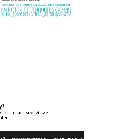
у?
ент с текстом ошибки и
nter.