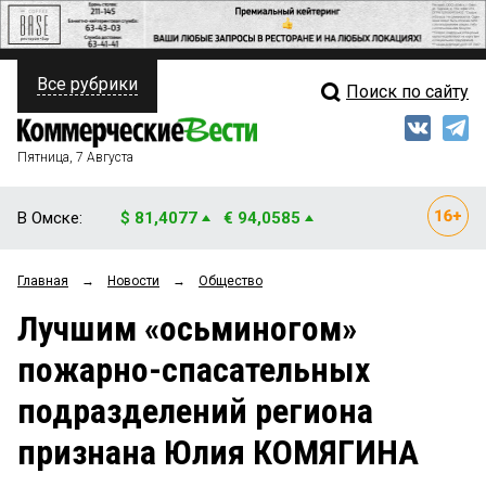
Все рубрики
Поиск по сайту
ПОЛИТИКА
Свежий выпуск
Медиа
ФИНАНСЫ
Пятница, 7 Августа
Кто есть кто
НЕДВИЖИМОСТЬ
В Омске:
$ 81,4077
€ 94,0585
Интервью
БИЗНЕС
Главная
→
Новости
→
Общество
Мнения
ОБЩЕСТВО
Лучшим «осьминогом»
Рейтинги
ЗАКОН
пожарно-спасательных
Блоги
НОВОСТИ КОМПАНИЙ
подразделений региона
Архив
ПРОИСШЕСТВИЯ
признана Юлия КОМЯГИНА