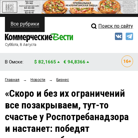
Все рубрики
Поиск по сайту
ПОЛИТИКА
Свежий выпуск
Медиа
ФИНАНСЫ
Суббота, 8 Августа
Кто есть кто
НЕДВИЖИМОСТЬ
В Омске:
$ 82,1665
€ 94,8366
Интервью
БИЗНЕС
Главная
→
Новости
→
Бизнес
Мнения
ОБЩЕСТВО
«Скоро и без их ограничений
Рейтинги
ЗАКОН
все позакрываем, тут-то
Блоги
НОВОСТИ КОМПАНИЙ
счастье у Роспотребанадзора
Архив
ПРОИСШЕСТВИЯ
и настанет: победят