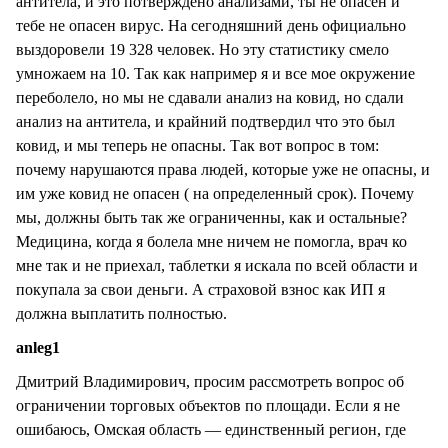
антитела, и это потверждено анализами, ты не опасен и
тебе не опасен вирус. На сегодняшний день официально
выздоровели 19 328 человек. Но эту статистику смело
умножаем на 10. Так как например я и все мое окружение
переболело, но мы не сдавали анализ на ковид, но сдали
анализ на антитела, и крайний подтвердил что это был
ковид, и мы теперь не опасны. Так вот вопрос в том:
почему нарушаются права людей, которые уже не опасны, и
им уже ковид не опасен ( на определенный срок). Почему
мы, должны быть так же ограниченны, как и остальные?
Медицина, когда я болела мне ничем не помогла, врач ко
мне так и не приехал, таблетки я искала по всей области и
покупала за свои деньги. А страховой взнос как ИП я
должна выплатить полностью.
anleg1
Дмитрий Владимирович, просим рассмотреть вопрос об
ограничении торговых объектов по площади. Если я не
ошибаюсь, Омская область — единственный регион, где