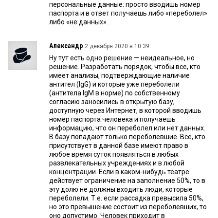
персональные данные: просто вводишь номер
паспорта и в ответ получаешь либо «переболел»
либо «не данных».
Александр
2 декабря 2020 в 10:39:
Ну тут есть одно решение — неидеальное, но
решение. Разработать порядок, чтобы все, кто
имеет анализы, подтверждающие наличие
антител (IgG) и которые уже переболели
(антитела IgM в норме) по собственному
согласию заносились в открытую базу,
доступную через Интернет, в которой вводишь
номер паспорта человека и получаешь
информацию, что он переболел или нет данных.
В базу попадают только переболевшие. Все, кто
присутствует в данной базе имеют право в
любое время суток появляться в любых
развлекательных учреждениях и в любой
концентрации. Если в каком-нибудь театре
действует ограничение на заполнение 50%, то в
эту долю не должны входить люди, которые
переболели. Т.е. если рассадка превысила 50%,
но это превышение состоит из переболевших, то
оно допустимо. Человек приходит в