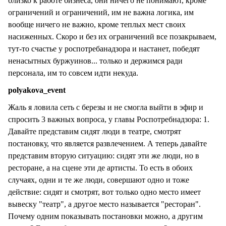
близко к работе бизнеса, они ничего не понимают, кроме
ограничений и ограничений, им не важна логика, им
вообще ничего не важно, кроме теплых мест своих
насиженных. Скоро и без их ограничений все позакрываем,
тут-то счастье у роспотребанадзора и настанет, победят
ненасытных буржуинов... только и держимся ради
персонала, им то совсем идти некуда.
polyakova_event
Жаль я ловила сеть с березы и не смогла выйти в эфир и
спросить 3 важных вопроса, у главы Роспотребнадзора: 1.
Давайте представим сидят люди в театре, смотрят
постановку, что является развлечением. А теперь давайте
представим вторую ситуацию: сидят эти же люди, но в
ресторане, а на сцене эти де артисты. То есть в обоих
случаях, одни и те же люди, совершают одно и тоже
действие: сидят и смотрят, вот только одно место имеет
вывеску "театр", а другое место называется "ресторан".
Почему одним показывать постановки можно, а другим