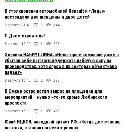
В столкновении автомобилей Renault и «Лады»
пострадали две женщины и двое детей
8 августа 21:48
0
144
С Днем строителя!
8 августа 18:00
1
226
Эльвира НАБИУЛЛИНА: «Некоторые компании даже в
убыток себе пытаются удержать рабочую силу на
производствах, хотя спрос в их секторах объективно
падает»
8 августа 16:45
2
298
В Омске остро встал запрос на площадки для
мероприятий – нужно что-то кроме Любинского
проспекта
8 августа 15:30
1
475
Юрий ИЦКОВ, народный артист РФ: «Когда достигаешь
потолка, становится неинтересно»