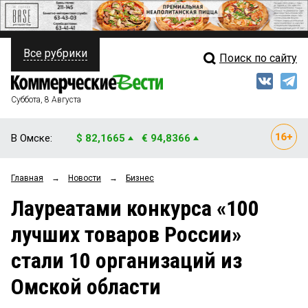
Все рубрики
Поиск по сайту
ПОЛИТИКА
Свежий выпуск
Медиа
ФИНАНСЫ
Суббота, 8 Августа
Кто есть кто
НЕДВИЖИМОСТЬ
В Омске:
$ 82,1665
€ 94,8366
Интервью
БИЗНЕС
Главная
→
Новости
→
Бизнес
Мнения
ОБЩЕСТВО
Лауреатами конкурса «100
Рейтинги
ЗАКОН
лучших товаров России»
Блоги
НОВОСТИ КОМПАНИЙ
стали 10 организаций из
Архив
ПРОИСШЕСТВИЯ
Омской области