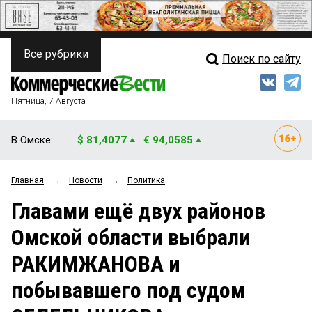
Все рубрики
Поиск по сайту
ПОЛИТИКА
Свежий выпуск
Медиа
ФИНАНСЫ
Пятница, 7 Августа
Кто есть кто
НЕДВИЖИМОСТЬ
В Омске:
$ 81,4077
€ 94,0585
Интервью
БИЗНЕС
Главная
→
Новости
→
Политика
Мнения
ОБЩЕСТВО
Главами ещё двух районов
Рейтинги
ЗАКОН
Омской области выбрали
Блоги
НОВОСТИ КОМПАНИЙ
РАКИМЖАНОВА и
Архив
ПРОИСШЕСТВИЯ
побывавшего под судом