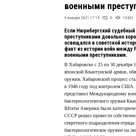
военными преступ
9 января 2021 17:19
0
10431
Если Нюрнбергский судебный
преступниками довольно хоро
освещался в советской исто
факт из истории войн между Р
военными преступниками.
В Хабаровске с 25 по 30 декабря
японской Квантунской армии, об
оружия. Хабаровский процесс ст
в 1946 году под контролем США.
представил Международному воен
бактериологического оружия Ква
Штаты Америки были категорическ
СССР решил провести собственно
секретного подразделения отряд
бактериологическое оружие на лю