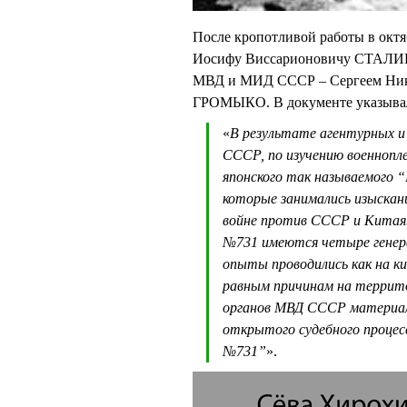
После кропотливой работы в октя
Иосифу Виссарионовичу СТАЛИНУ
МВД и МИД СССР – Сергеем Ни
ГРОМЫКО. В документе указыва
«
В результате агентурных 
СССР, по изучению военнопле
японского так называемого 
которые занимались изыскани
войне против СССР и Китая.
№731 имеются четыре генерал
опыты проводились как на ки
равным причинам на террит
органов МВД СССР материал
открытого судебного процес
№731”
».