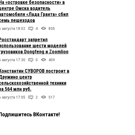
На «островке безопасности» в
центре Омска водитель
автомобиля «Лада Гранта» сбил
семь пешеходов
6 августа 18:02
4
835
Росстандарт запретил
использование шести моделей
грузовиков Dongfeng и Zoomlion
6 августа 17:30
0
409
Константин СУВОРОВ построит в
Дружино центр
сельскохозяйственной техники
за 564 млн руб.
6 августа 17:05
2
517
Подпишитесь ВКонтакте!