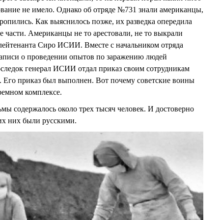
ование не имело. Однако об отряде №731 знали американцы,
оропились. Как выяснилось позже, их разведка опередила
 части. Американцы не то арестовали, не то выкрали
лейтенанта Сиро ИСИИ. Вместе с начальником отряда
аписи о проведении опытов по заражению людей
следок генерал ИСИИ отдал приказ своим сотрудникам
ь. Его приказ был выполнен. Вот почему советские воины
ремном комплексе.
мы содержалось около трех тысяч человек. И достоверно
 их них были русскими.