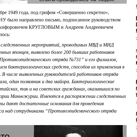
бре 1949 года, под грифом «Совершенно секретно»,
 было направлено письмо, подписанное руководством
кифоровичем КРУГЛОВЫМ и Андреем Андреевичем
лось:
и следственных мероприятий, проводимых МВД и МИД
нных японцев, выявлено более 200 бывших работников
“Противоэпидемического отряда №731” и его филиалов,
ем бактериологических средств, способов их применения в
 В числе выявленных руководителей работников отряда
а, один полковник и два майора. Бактериологические
тайских, так и на советских гражданах, оказавшихся по
ории Маньчжурии. Имеются в распоряжении следственных
ы дают достаточные основания для проведения
са над сотрудниками “Противоэпидемического отряда