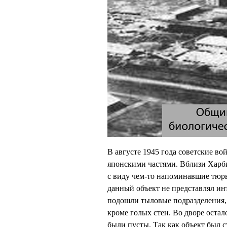
В августе 1945 года советские в
японскими частями. Вблизи Харби
с виду чем-то напоминавшие тюрь
данный объект не представлял инт
подошли тыловые подразделения, 
кроме голых стен. Во дворе оста
были пусты. Так как объект был с