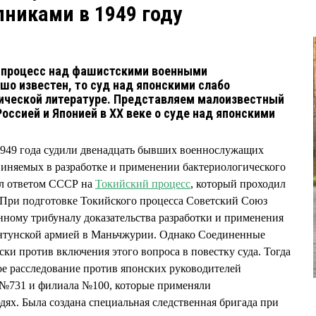
никами в 1949 году
 процесс над фашистскими военными
шо известен, то суд над японскими слабо
рической литературе. Представляем малоизвестный
оссией и Японией в ХХ веке о суде над японскими
 1949 года судили двенадцать бывших военнослужащих
виняемых в разработке и применении бактериологического
ал ответом СССР на
Токийский процесс
, который проходил
 При подготовке Токийского процесса Советский Союз
ному трибуналу доказательства разработки и применения
нтунской армией в Маньчжурии. Однако Соединенные
и против включения этого вопроса в повестку суда. Тогда
е расследование против японских руководителей
а №731 и филиала №100, которые применяли
дях. Была создана специальная следственная бригада при