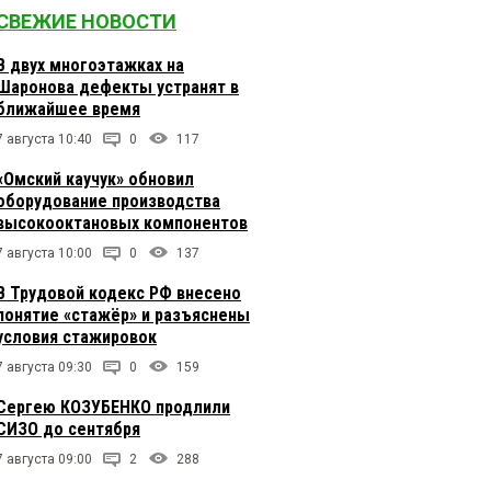
СВЕЖИЕ НОВОСТИ
В двух многоэтажках на
Шаронова дефекты устранят в
ближайшее время
7 августа 10:40
0
117
«Омский каучук» обновил
оборудование производства
высокооктановых компонентов
7 августа 10:00
0
137
В Трудовой кодекс РФ внесено
понятие «стажёр» и разъяснены
условия стажировок
7 августа 09:30
0
159
Сергею КОЗУБЕНКО продлили
СИЗО до сентября
7 августа 09:00
2
288