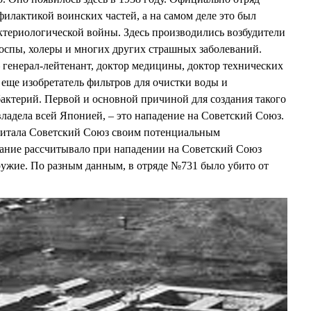
илактикой воинских частей, а на самом деле это был
ктериологической войны. Здесь производились возбудители
, оспы, холеры и многих других страшных заболеваний.
генерал-лейтенант, доктор медицины, доктор технических
а еще изобретатель фильтров для очистки воды и
актерий. Первой и основной причиной для создания такого
овладела всей Японией, – это нападение на Советский Союз.
считала Советский Союз своим потенциальным
ание рассчитывало при нападении на Советский Союз
ужие. По разным данным, в отряде №731 было убито от