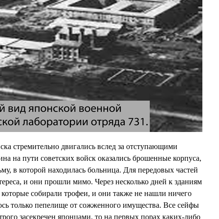
ойска стремительно двигались вслед за отступающими
на на пути советских войск оказались брошенные корпуса,
му, в которой находилась больница. Для передовых частей
ереса, и они прошли мимо. Через несколько дней к зданиям
которые собирали трофеи, и они также не нашли ничего
лось только пепелище от сожженного имущества. Все сейфы
трого засекречен японцами, то на первых порах каких-либо