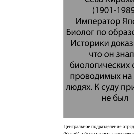
Центральное подразделение отряд
(Китай) и было строго засекречен