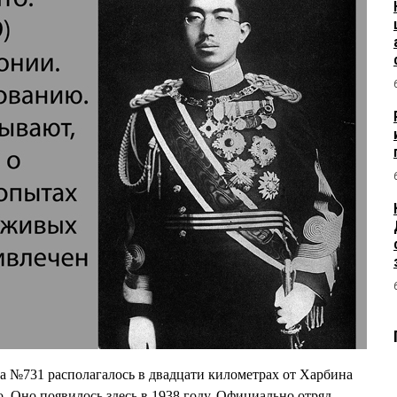
а №731 располагалось в двадцати километрах от Харбина
о. Оно появилось здесь в 1938 году. Официально отряд