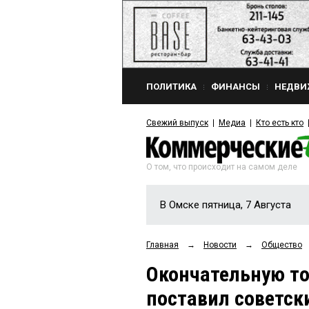
ПОЛИТИКА
ФИНАНСЫ
НЕДВИ
Свежий выпуск
Медиа
Кто есть кто
О том, что происходит на самом деле
В Омске пятница, 7 Августа
Главная
→
Новости
→
Общество
Окончательную то
поставил советск