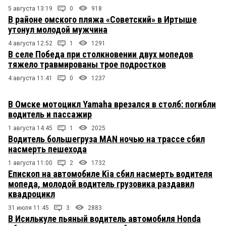
5 августа 13:19
0
918
В районе омского пляжа «Советский» в Иртыше
утонул молодой мужчина
4 августа 12:52
1
1291
В селе Победа при столкновении двух мопедов
тяжело травмированы трое подростков
4 августа 11:41
0
1237
В Омске мотоцикл Yamaha врезался в столб: погибли
водитель и пассажир
1 августа 14:45
1
2025
Водитель большегруза MAN ночью на трассе сбил
насмерть пешехода
1 августа 11:00
2
1732
Епископ на автомобиле Kia сбил насмерть водителя
мопеда, молодой водитель грузовика раздавил
квадроцикл
31 июля 11:45
3
2883
В Исилькуле пьяный водитель автомобиля Honda