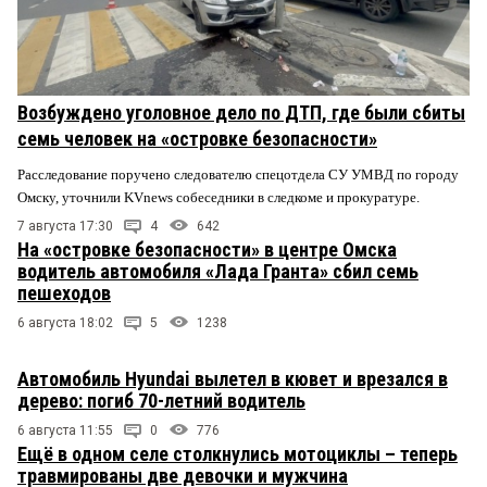
Возбуждено уголовное дело по ДТП, где были сбиты
семь человек на «островке безопасности»
Расследование поручено следователю спецотдела СУ УМВД по городу
Омску, уточнили KVnews собеседники в следкоме и прокуратуре.
7 августа 17:30
4
642
На «островке безопасности» в центре Омска
водитель автомобиля «Лада Гранта» сбил семь
пешеходов
6 августа 18:02
5
1238
Автомобиль Hyundai вылетел в кювет и врезался в
дерево: погиб 70-летний водитель
6 августа 11:55
0
776
Ещё в одном селе столкнулись мотоциклы – теперь
травмированы две девочки и мужчина