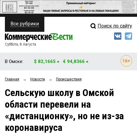
Все рубрики
Поиск по сайту
ПОЛИТИКА
Свежий выпуск
Медиа
ФИНАНСЫ
Суббота, 8 Августа
Кто есть кто
НЕДВИЖИМОСТЬ
В Омске:
$ 82,1665
€ 94,8366
Интервью
БИЗНЕС
Главная
→
Новости
→
Происшествия
Мнения
ОБЩЕСТВО
Сельскую школу в Омской
Рейтинги
ЗАКОН
области перевели на
Блоги
НОВОСТИ КОМПАНИЙ
«дистанционку», но не из-за
Архив
ПРОИСШЕСТВИЯ
коронавируса