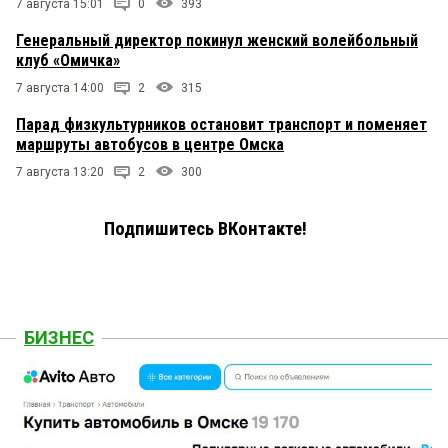
7 августа 15:01
0
393
Генеральный директор покинул женский волейбольный
клуб «Омичка»
7 августа 14:00
2
315
Парад физкультурников остановит транспорт и поменяет
маршруты автобусов в центре Омска
7 августа 13:20
2
300
Подпишитесь ВКонтакте!
БИЗНЕС