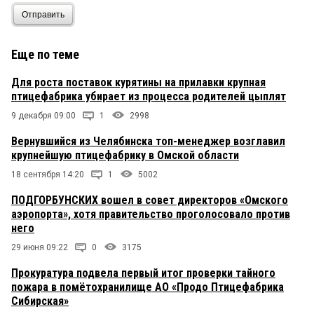
Отправить
Еще по теме
Для роста поставок курятины на прилавки крупная
птицефабрика убирает из процесса родителей цыплят
9 декабря 09:00
1
2998
Вернувшийся из Челябинска топ-менеджер возглавил
крупнейшую птицефабрику в Омской области
18 сентября 14:20
1
5002
ПОДГОРБУНСКИХ вошел в совет директоров «Омского
аэропорта», хотя правительство проголосовало против
него
29 июня 09:22
0
3175
Прокуратура подвела первый итог проверки тайного
пожара в помётохранилище АО «Продо Птицефабрика
Сибирская»