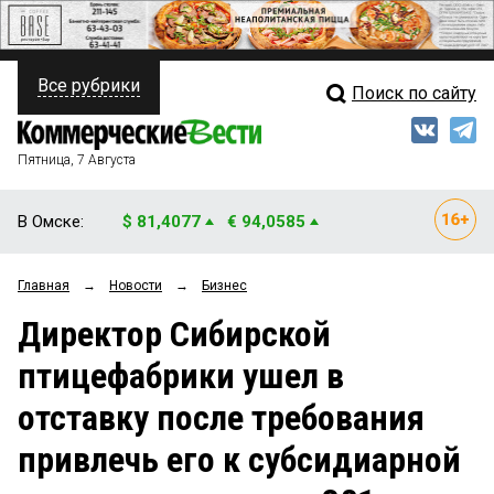
Все рубрики
Поиск по сайту
ПОЛИТИКА
Свежий выпуск
Медиа
ФИНАНСЫ
Пятница, 7 Августа
Кто есть кто
НЕДВИЖИМОСТЬ
В Омске:
$ 81,4077
€ 94,0585
Интервью
БИЗНЕС
Главная
→
Новости
→
Бизнес
Мнения
ОБЩЕСТВО
Директор Сибирской
Рейтинги
ЗАКОН
птицефабрики ушел в
Блоги
НОВОСТИ КОМПАНИЙ
отставку после требования
Архив
ПРОИСШЕСТВИЯ
привлечь его к субсидиарной