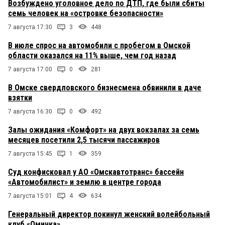
Возбуждено уголовное дело по ДТП, где были сбиты
семь человек на «островке безопасности»
7 августа 17:30
3
448
В июле спрос на автомобили с пробегом в Омской
области оказался на 11% выше, чем год назад
7 августа 17:00
0
281
В Омске свердловского бизнесмена обвинили в даче
взятки
7 августа 16:30
0
492
Залы ожидания «Комфорт» на двух вокзалах за семь
месяцев посетили 2,5 тысячи пассажиров
7 августа 15:45
1
359
Суд конфисковал у АО «Омскавтотранс» бассейн
«Автомобилист» и землю в центре города
7 августа 15:01
4
634
Генеральный директор покинул женский волейбольный
клуб «Омичка»