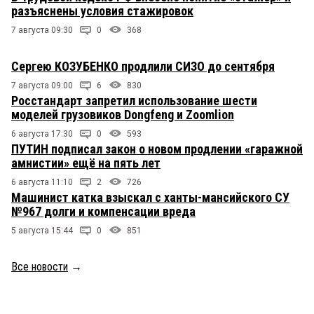
разъяснены условия стажировок
7 августа 09:30
0
368
Сергею КОЗУБЕНКО продлили СИЗО до сентября
7 августа 09:00
6
830
Росстандарт запретил использование шести
моделей грузовиков Dongfeng и Zoomlion
6 августа 17:30
0
593
ПУТИН подписал закон о новом продлении «гаражной
амнистии» ещё на пять лет
6 августа 11:10
2
726
Машинист катка взыскал с ханты-мансийского СУ
№967 долги и компенсации вреда
5 августа 15:44
0
851
Все новости
→