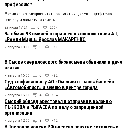
профессию?
В отличие от распространенного мнения доступ в профессию
нотариуса является открытым
29 июля 17:21
0
2004
За обман 93 омичей отправлен в колонию глава АЦ
«Ромни Марш» Ярослав МАКАРЕНКО
7 августа 18:00
0
360
В Омске свердловского бизнесмена обвинили в даче
взятки
7 августа 16:30
0
492
Суд конфисковал у АО «Омскавтотранс» бассейн
«Автомобилист» и землю в центре города
7 августа 15:01
4
634
Омский облсуд арестовал и отправил в колонию
ПЫЖОВА и РЫГАЕВА по делу о запрещенной
организации
7 августа 12:00
3
412
В Трудовой кодекс РФ внесено понятие «стажёр» и