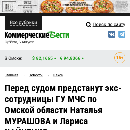
Все рубрики
Поиск по сайту
ПОЛИТИКА
Свежий выпуск
Медиа
ФИНАНСЫ
Суббота, 8 Августа
Кто есть кто
НЕДВИЖИМОСТЬ
В Омске:
$ 82,1665
€ 94,8366
Интервью
БИЗНЕС
Главная
→
Новости
→
Закон
Мнения
ОБЩЕСТВО
Перед судом предстанут экс-
Рейтинги
ЗАКОН
сотрудницы ГУ МЧС по
Блоги
НОВОСТИ КОМПАНИЙ
Омской области Наталья
Архив
ПРОИСШЕСТВИЯ
МУРАШОВА и Лариса