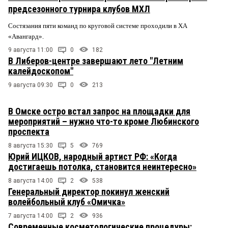
предсезонного турнира клубов МХЛ
Состязания пяти команд по круговой системе проходили в ХА
«Авангард».
9 августа 11:00
0
182
В Либеров-центре завершают лето "Летним
калейдоскопом"
9 августа 09:30
0
213
В Омске остро встал запрос на площадки для
мероприятий – нужно что-то кроме Любинского
проспекта
8 августа 15:30
5
769
Юрий ИЦКОВ, народный артист РФ: «Когда
достигаешь потолка, становится неинтересно»
8 августа 14:00
2
538
Генеральный директор покинул женский
волейбольный клуб «Омичка»
7 августа 14:00
2
936
Современные косметологические процедуры: