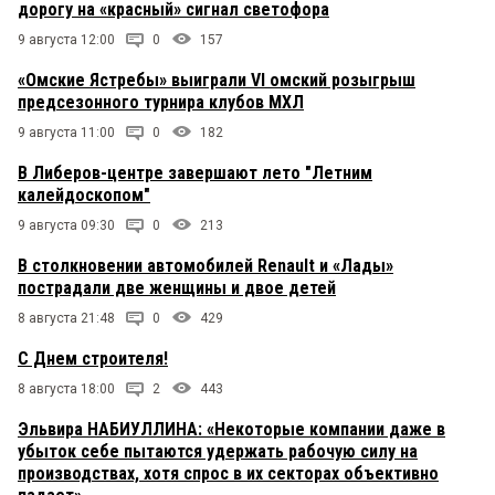
дорогу на «красный» сигнал светофора
9 августа 12:00
0
157
«Омские Ястребы» выиграли VI омский розыгрыш
предсезонного турнира клубов МХЛ
9 августа 11:00
0
182
В Либеров-центре завершают лето "Летним
калейдоскопом"
9 августа 09:30
0
213
В столкновении автомобилей Renault и «Лады»
пострадали две женщины и двое детей
8 августа 21:48
0
429
С Днем строителя!
8 августа 18:00
2
443
Эльвира НАБИУЛЛИНА: «Некоторые компании даже в
убыток себе пытаются удержать рабочую силу на
производствах, хотя спрос в их секторах объективно