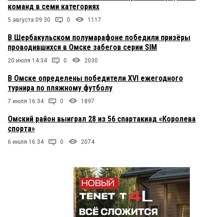
команд в семи категориях
5 августа 09:30
0
1117
В Шербакульском полумарафоне победили призёры
проводившихся в Омске забегов серии SIM
20 июля 14:34
0
2030
В Омске определены победители XVI ежегодного
турнира по пляжному футболу
7 июля 16:34
0
1897
Омский район выиграл 28 из 56 спартакиад «Королева
спорта»
6 июля 16:34
0
2074