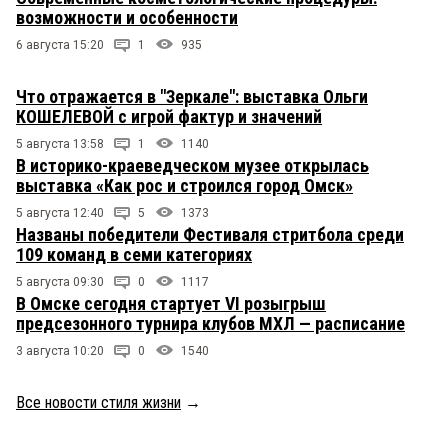
возможности и особенности
6 августа 15:20
1
935
Что отражается в "Зеркале": выставка Ольги
КОШЕЛЕВОЙ с игрой фактур и значений
5 августа 13:58
1
1140
В историко-краеведческом музее открылась
выставка «Как рос и строился город Омск»
5 августа 12:40
5
1373
Названы победители Фестиваля стритбола среди
109 команд в семи категориях
5 августа 09:30
0
1117
В Омске сегодня стартует VI розыгрыш
предсезонного турнира клубов МХЛ — расписание
3 августа 10:20
0
1540
Все новости стиля жизни
→