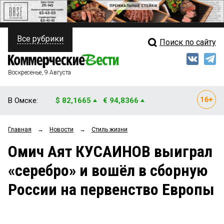
Все рубрики
Поиск по сайту
ПОЛИТИКА
Свежий выпуск
Медиа
ФИНАНСЫ
Воскресенье, 9 Августа
Кто есть кто
НЕДВИЖИМОСТЬ
В Омске:
$ 82,1665
€ 94,8366
Интервью
БИЗНЕС
Главная
→
Новости
→
Стиль жизни
Мнения
ОБЩЕСТВО
Омич Аят КУСАИНОВ выиграл
Рейтинги
ЗАКОН
«серебро» и вошёл в сборную
Блоги
НОВОСТИ КОМПАНИЙ
России на первенство Европы
Архив
ПРОИСШЕСТВИЯ
СТИЛЬ ЖИЗНИ