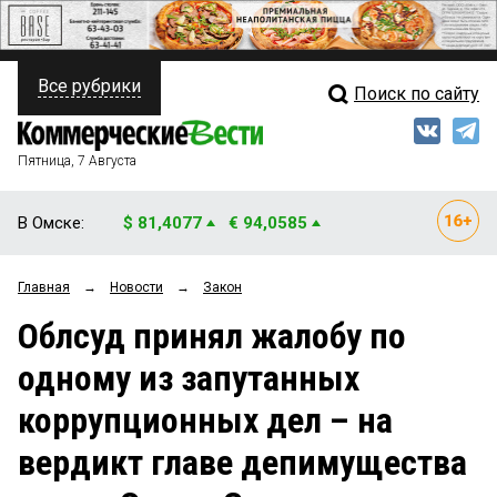
Все рубрики
Поиск по сайту
ПОЛИТИКА
Свежий выпуск
Медиа
ФИНАНСЫ
Пятница, 7 Августа
Кто есть кто
НЕДВИЖИМОСТЬ
В Омске:
$ 81,4077
€ 94,0585
Интервью
БИЗНЕС
Главная
→
Новости
→
Закон
Мнения
ОБЩЕСТВО
Облсуд принял жалобу по
Рейтинги
ЗАКОН
одному из запутанных
Блоги
НОВОСТИ КОМПАНИЙ
коррупционных дел – на
Архив
ПРОИСШЕСТВИЯ
вердикт главе депимущества