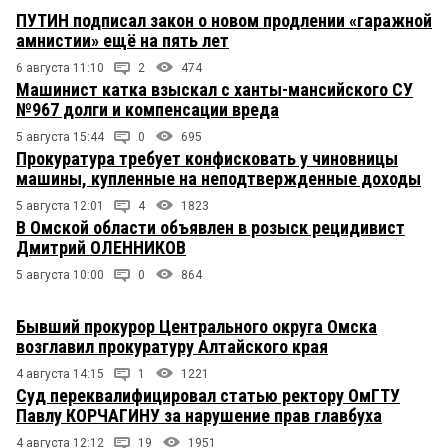
ПУТИН подписал закон о новом продлении «гаражной
амнистии» ещё на пять лет
6 августа 11:10
2
474
Машинист катка взыскал с ханты-мансийского СУ
№967 долги и компенсации вреда
5 августа 15:44
0
695
Прокуратура требует конфисковать у чиновницы
машины, купленные на неподтвержденные доходы
5 августа 12:01
4
1823
В Омской области объявлен в розыск рецидивист
Дмитрий ОЛЕННИКОВ
5 августа 10:00
0
864
Бывший прокурор Центрального округа Омска
возглавил прокуратуру Алтайского края
4 августа 14:15
1
1221
Суд переквалифицировал статью ректору ОмГТУ
Павлу КОРЧАГИНУ за нарушение прав главбуха
4 августа 12:12
19
1951