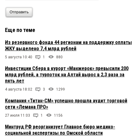
Отправить
Еще по теме
Из резервного фонда 44 регионам на поддержку оплаты
ЖКУ выделено 7,4 млрд рублей
5 августа 10:40
1
880
Инвестиции Сбера в курорт «Манжерок» превысили 200
млрд рублей, а турпоток на Алтай вырос в 2,3 раза за
пять лет
4 августа 18:02
3
1299
Компания «Титан-СМ» успешно прошла аудит торговой
сети «Лемана ПРО»
27 июля 11:03
1
1156
Минтруд РФ реорганизует Главное бюро медико-
социальной экспертизы по Омской области