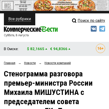
Все рубрики
Поиск по сайту
ПОЛИТИКА
Свежий выпуск
Медиа
ФИНАНСЫ
Суббота, 8 Августа
Кто есть кто
НЕДВИЖИМОСТЬ
В Омске:
$ 82,1665
€ 94,8366
Интервью
БИЗНЕС
Главная
→
Новости
→
Новости компаний
Мнения
ОБЩЕСТВО
Стенограмма разговора
Рейтинги
ЗАКОН
премьер-министра России
Блоги
НОВОСТИ КОМПАНИЙ
Михаила МИШУСТИНА с
Архив
ПРОИСШЕСТВИЯ
председателем совета