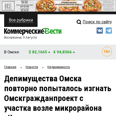
Все рубрики
Поиск по сайту
ПОЛИТИКА
Свежий выпуск
Медиа
ФИНАНСЫ
Воскресенье, 9 Августа
Кто есть кто
НЕДВИЖИМОСТЬ
В Омске:
$ 82,1665
€ 94,8366
Интервью
БИЗНЕС
Главная
→
Новости
→
Недвижимость
Мнения
ОБЩЕСТВО
Депимущества Омска
Рейтинги
ЗАКОН
повторно попыталось изгнать
Блоги
НОВОСТИ КОМПАНИЙ
Омскгражданпроект с
Архив
ПРОИСШЕСТВИЯ
участка возле микрорайона