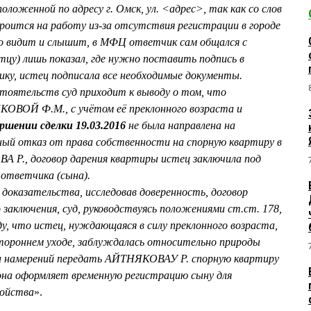
оложенной по адресу г. Омск, ул. <адрес>, так как со слов
оится на работу из-за отсутствия регистрации в городе
хо видит и слышит, в МФЦ ответчик сам общался с
цу) лишь показал, где нужно поставить подпись в
ику, истец подписала все необходимые документы.
тоятельств суд приходит к выводу о том, что
ОВОЙ Ф.М., с учётом её преклонного возраста и
ершении сделки 19.03.2016
не была направлена на
ный отказ от права собственности на спорную квартиру в
 Р., договор дарения квартиры истец заключила под
 ответчика (сына).
доказательства, исследовав доверенность, договор
 заключения, суд, руководствуясь положениями ст.ст. 178,
у, что истец, нуждающаяся в силу преклонного возраста,
стороннем уходе, заблуждалась относительно природы
ла намерений передать АЙТНЯКОВАУ Р. спорную квартиру
 она оформляет временную регистрацию сыну для
ройства
».