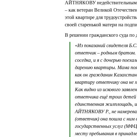
АЙТНЯКОВУ недействительным. Н
– как ветеран Великой Отечеств
этой квартире для трудоустройств
своей старенькой матери на подп
В решении гражданского суда по д
«
Из показаний свидетеля Б.С
ответчик – родным братом. П
соседка, и я с дочерью поеха
дарению квартиры. Мама поя
как он гражданин Казахстана
квартиру ответчику она не х
Как видно из искового заявл
ответчика ещё троих детей и
единственная жилплощадь, и
АЙТНЯКОВУ Р., не намеревал
(ответчик) она пошла с ним
государственных услуг (МФЦ
месту пребывания в принадл