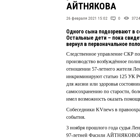
АЙТНЯКОВА
26 февраля 2021 15:02
0
372
Одного сына подозревают в с
Остальные дети – пока свиде
вернул в первоначальное пол
Следственное управление СКР по 
производство возбуждённое поли
отношении 57-летнего жителя Л
инкриминируют статью 125 УК РФ
для жизни или здоровья состоян
самосохранению по старости, бол
имел возможность оказать помощь
Собеседники KVnews в правоохран
события.
3 ноября прошлого года судья Л
97-летней Фасили АЙТНЯКОВОЙ о