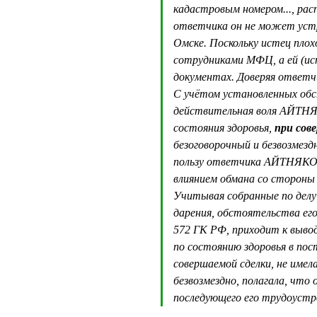
кадастровым номером..., расп
ответчика он не может устр
Омске. Поскольку истец пло
сотрудниками МФЦ, а ей (ист
документах. Доверяя ответч
С учётом установленных обс
действительная воля АЙТНЯК
состояния здоровья,
при сов
безоговорочный и безвозмезд
пользу ответчика АЙТНЯКОВА
влиянием обмана со стороны
Учитывая собранные по делу 
дарения, обстоятельства его
572 ГК РФ, приходит к вывод
по состоянию здоровья в по
совершаемой сделки, не име
безвозмездно, полагала, что
последующего его трудоуст