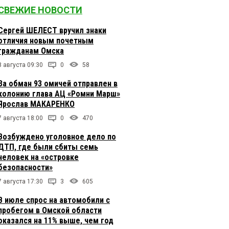
СВЕЖИЕ НОВОСТИ
Сергей ШЕЛЕСТ вручил знаки
отличия новым почетным
гражданам Омска
8 августа 09:30
0
58
За обман 93 омичей отправлен в
колонию глава АЦ «Ромни Марш»
Ярослав МАКАРЕНКО
7 августа 18:00
0
470
Возбуждено уголовное дело по
ДТП, где были сбиты семь
человек на «островке
безопасности»
7 августа 17:30
3
605
В июле спрос на автомобили с
пробегом в Омской области
оказался на 11% выше, чем год