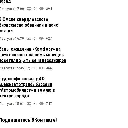
назад
7 августа 17:00
0
394
В Омске свердловского
бизнесмена обвинили в даче
взятки
7 августа 16:30
0
627
Залы ожидания «Комфорт» на
двух вокзалах за семь месяцев
посетили 2,5 тысячи пассажиров
7 августа 15:45
1
466
Суд конфисковал у АО
«Омскавтотранс» бассейн
«Автомобилист» и землю в
центре города
7 августа 15:01
4
747
Подпишитесь ВКонтакте!