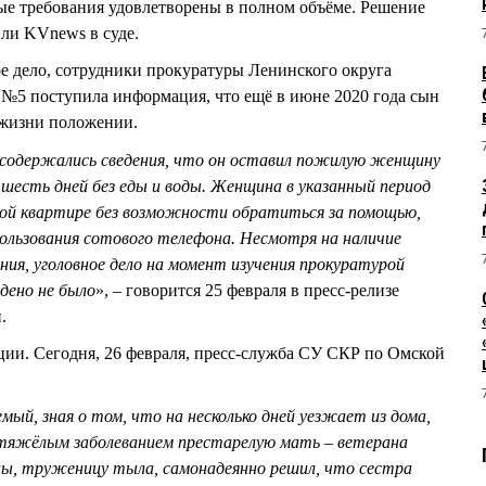
ые требования удовлетворены в полном объёме. Решение
или KVnews в суде.
е дело, сотрудники прокуратуры Ленинского округа
 №5 поступила информация, что ещё в июне 2020 года сын
 жизни положении.
и содержались сведения, что он оставил пожилую женщину
 шесть дней без еды и воды. Женщина в указанный период
той квартире без возможности обратиться за помощью,
пользования сотового телефона. Несмотря на наличие
ния, уголовное дело на момент изучения прокуратурой
дено не было
», – говорится 25 февраля в пресс-релизе
.
ции. Сегодня, 26 февраля, пресс-служба СУ СКР по Омской
мый, зная о том, что на несколько дней уезжает из дома,
тяжёлым заболеванием престарелую мать – ветерана
ы, труженицу тыла, самонадеянно решил, что сестра