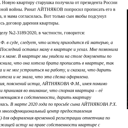
овую квартиру старушка получила от президента России
енной войны. Ринат АЙТНЯКОВ попросил прописать его в
а, и мама согласилась. Вот только сын якобы подсунул
ись договор дарения квартиры.
елу №2-3189/2020, в частности, говорится:
.Ф. в суде, следует, что истец приходится ей матерью, а
оследний оставил маму в квартире и уехал. Мне позвонила
ла к маме. В квартире мы увидели на столе документы по
снила, что она хотела брата прописать в квартире, так
 и не мог устроиться на работу, и сказала, что дарить
отела и не знала, что эта сделка оформлена.
ения, пояснений истца, АЙТНЯКОВА Ф.М., имея помимо
 принимая во внимание, что спорная квартира – её
меющаяся в собственности, дарить квартиру
ась. В марте 2020 года по просьбе сына АЙТНЯКОВА Р.Х.
 в многофункциональный центр предоставления
) для оформления временной регистрации ответчика по
ежащей истцу на праве собственности квартире с