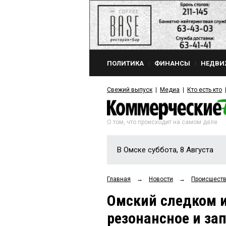
ПОЛИТИКА
ФИНАНСЫ
НЕДВИ
Свежий выпуск
Медиа
Кто есть кто
О том, что происходит на самом деле
В Омске суббота, 8 Августа
Главная
→
Новости
→
Происшест
Омский следком и
резонансное и за